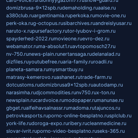
card-voice.ru
rulonnyygazon177.ru
snow-guard.ru
domizbrusa-9x12spb.ru
demaholding.ru
aalse.ru
a380club.ru
argentinamia.ru
perkoka.ru
movie-one.ru
perk-oka.ru
g-octopus.ru
sibarchives.ru
andreislyusar.ru
naruto-x.ru
pursefactory.ru
tor-lyubov-i-grom.ru
spayderhed-2022.ru
movieone.ru
evro-dez.ru
webamator.ru
ma-absolut1.ru
avtopomosch27.ru
nv-750.ru
news-plain.ru
nertansaga.ru
delanalad.ru
dizfiles.ru
youtubefree.ru
aria-family.ru
roadli.ru
planeta-samara.ru
mysmartbuy.ru
matrasy-kemerovo.ru
ashanet.ru
trade-farm.ru
dotcustoms.ru
domizbrusa9x12spb.ru
autodamp.ru
narasimha.ru
djcommodities.ru
nv750.ru
x-ton.ru
newsplain.ru
cardvoice.ru
modopaper.ru
manunae.ru
gbget.ru
alfeihavsalnassr.ru
madoma.ru
tajuncos.ru
petrovkasports.ru
porno-online-besplatno.ru
splclub.ru
york-life.ru
doroga-expo.ru
ribery.ru
cleanmedicine.ru
slovar-ivrit.ru
porno-video-besplatno.ru
seks-365.ru