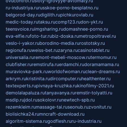
ovucontrol.ru
sloty-igrovyye-avtomaty.ru
ru-industriya.ru
russkoe-porno-besplatno.ru
belgorod-day.ru
digilith.ru
pichkurovlab.ru
medic-today.ru
taksu.ru
comp123.ru
don-ykt.ru
teensvoice.ru
imgsharing.ru
domashnee-porno.ru
eva-elfie.ru
foto-tur.ru
biz-doska.ru
metropoltravel.ru
veslo-i-yakor.ru
borodino-media.ru
rostotsky.ru
regionufa.ru
weiss-bet.ru
zaryna.ru
casinotablet.ru
universalia.ru
remont-mebeli-moscow.ru
termomur.ru
clubfisher.ru
remstirufa.ru
erdamchi.ru
doramamama.ru
muraviovka-park.ru
worldofwoman.ru
clean-dreams.ru
arkrym.ru
kristinita.ru
dircomputer.ru
healthenter.ru
textexperts.ru
pivnaya-kruzhka.ru
kinofilmy-2021.ru
demolalapaluza.ru
tanyavanya.ru
remstir-tolyatti.ru
msdip.ru
jdol.ru
sokolovr.ru
newtech-spb.ru
rezemkleim.ru
massage-tai.ru
seonub.ru
zvonitut.ru
biolisichka24.ru
mncraft-download.ru
algoritm-sistema.ru
godflesh.ru
ru-industria.ru