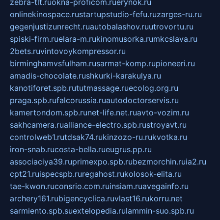
zebra-tlt.ru
okna-proficom.ru
erynok.ru
onlinekinospace.ru
startupstudio-fefu.ru
zarges-ru.ru
gegenjustizunrecht.ru
autobalashov.ru
utrovortu.ru
spiski-firm.ru
elara-m.ru
kinomusorka.ru
mkcslava.ru
2bets.ru
vintovoykompressor.ru
birminghamvsfulham.ru
sarmat-komp.ru
pioneeri.ru
amadis-chocolate.ru
shkurki-karakulya.ru
kanotiforet.spb.ru
tutmassage.ru
ecolog.org.ru
praga.spb.ru
falcorussia.ru
autodoctorservis.ru
kamertondom.spb.ru
net-life.net.ru
avto-vozim.ru
sakhcamera.ru
alliance-electro.spb.ru
stroyavt.ru
controlweb1.ru
tdsak74.ru
kinzozo-ru.ru
kvotka.ru
iron-snab.ru
costa-bella.ru
eugrus.pp.ru
associaciya39.ru
primexpo.spb.ru
bezmorchin.ru
ia2.ru
cpt21.ru
ispecspb.ru
regahost.ru
kolosok-elita.ru
tae-kwon.ru
consrio.com.ru
insiam.ru
avegainfo.ru
archery161.ru
bigencyclica.ru
vlast16.ru
korru.net
sarmiento.spb.su
extelopedia.ru
lammin-suo.spb.ru