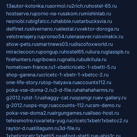
13autor-kolonka.ru
sormol.ru
2rich.ru
hostel-65.ru
hostserve.ru
porno-na-russkom.ru
mishinlab.ru
neznobi.ru
bigfatcc.ru
habble.ru
starbucksvia.ru
delfinet.ru
silvernano.ru
elestal.ru
vektor-doroga.ru
velotrenajery.ru
pronso54.ru
lenasever.ru
lovinskix.ru
show-pets.ru
smartnews03.ru
discofoxworld.ru
miraclecoon.ru
pongup.ru
hostel65.ru
liura.ru
glasspb.ru
firehunters.ru
gribowo.ru
gnalis.ru
bulkitula.ru
hometown-france.ru
1-xbeticricetc-1-xbetti-5.ru
shop-garena.ru
cricetc-1-xbetr-1-xbetcc-2.ru
one-life-story.ru
top-halyava.ru
accounts112.ru
poka-vse-doma-2.ru
3-d-file.ru
hahahaharms.ru
g2012.ru
tst-1.ru
shaggy-cat.ru
opsmgr.ru
ev-gallery.ru
g-2012.ru
ops-mgr.ru
accounts-112.ru
csm-demo.ru
poka-vse-doma2.ru
airgungames.ru
allseo-host.ru
tehosmotre.ru
varieta-yug.ru
cricetc1xbetr1xbetcc2.ru
raytor-d.ru
atillagunn.ru
3d-file.ru
1xbeticricetc1xbetti5.ru
uafoot-statti.ru
e-abis1c.ru