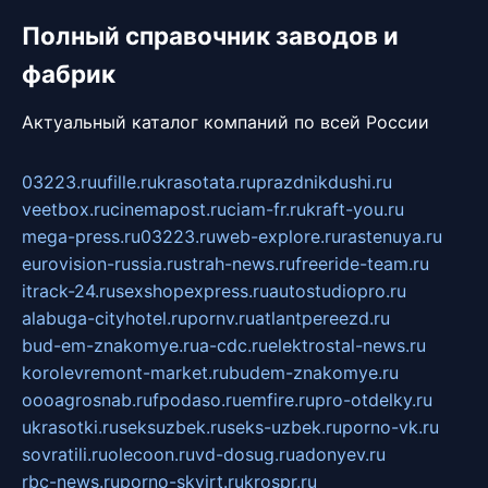
Полный справочник заводов и
фабрик
Актуальный каталог компаний по всей России
03223.ru
ufille.ru
krasotata.ru
prazdnikdushi.ru
veetbox.ru
cinemapost.ru
ciam-fr.ru
kraft-you.ru
mega-press.ru
03223.ru
web-explore.ru
rastenuya.ru
eurovision-russia.ru
strah-news.ru
freeride-team.ru
itrack-24.ru
sexshopexpress.ru
autostudiopro.ru
alabuga-cityhotel.ru
pornv.ru
atlantpereezd.ru
bud-em-znakomye.ru
a-cdc.ru
elektrostal-news.ru
korolevremont-market.ru
budem-znakomye.ru
oooagrosnab.ru
fpodaso.ru
emfire.ru
pro-otdelky.ru
ukrasotki.ru
seksuzbek.ru
seks-uzbek.ru
porno-vk.ru
sovratili.ru
olecoon.ru
vd-dosug.ru
adonyev.ru
rbc-news.ru
porno-skvirt.ru
krospr.ru