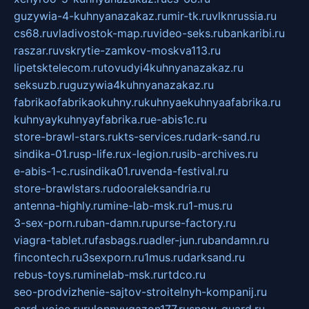
guzywia-4-kuhnyanazakaz.ru
mir-tk.ru
vlknrussia.ru
cs68.ru
vladivostok-map.ru
video-seks.ru
bankaribi.ru
raszar.ru
vskrytie-zamkov-moskva113.ru
lipetsktelecom.ru
tovudyi4kuhnyanazakaz.ru
seksuzb.ru
guzywia4kuhnyanazakaz.ru
fabrikaofabrikaokuhny.ru
kuhnyaekuhnyaafabrika.ru
kuhnyaykuhnyayfabrika.ru
e-abis1c.ru
store-brawl-stars.ru
kts-services.ru
dark-sand.ru
sindika-01.ru
sp-life.ru
x-legion.ru
sib-archives.ru
e-abis-1-c.ru
sindika01.ru
venda-festival.ru
store-brawlstars.ru
dooraleksandria.ru
antenna-highly.ru
mine-lab-msk.ru
1-mus.ru
3-sex-porn.ru
ban-damn.ru
purse-factory.ru
viagra-tablet.ru
fasbags.ru
adler-jun.ru
bandamn.ru
fincontech.ru
3sexporn.ru
1mus.ru
darksand.ru
rebus-toys.ru
minelab-msk.ru
rtdco.ru
seo-prodvizhenie-sajtov-stroitelnyh-kompanij.ru