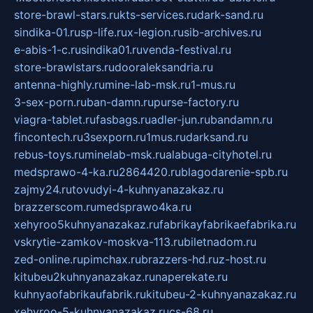
store-brawl-stars.ru
kts-services.ru
dark-sand.ru
sindika-01.ru
sp-life.ru
x-legion.ru
sib-archives.ru
e-abis-1-c.ru
sindika01.ru
venda-festival.ru
store-brawlstars.ru
dooraleksandria.ru
antenna-highly.ru
mine-lab-msk.ru
1-mus.ru
3-sex-porn.ru
ban-damn.ru
purse-factory.ru
viagra-tablet.ru
fasbags.ru
adler-jun.ru
bandamn.ru
fincontech.ru
3sexporn.ru
1mus.ru
darksand.ru
rebus-toys.ru
minelab-msk.ru
alabuga-cityhotel.ru
medsprawo-4-ka.ru
2864420.ru
blagodarenie-spb.ru
zajmy24.ru
tovudyi-4-kuhnyanazakaz.ru
brazzerscom.ru
medsprawo4ka.ru
xehyroo5kuhnyanazakaz.ru
fabrikayfabrikaefabrika.ru
vskrytie-zamkov-moskva-113.ru
biletnadom.ru
zed-online.ru
pimchax.ru
brazzers-hd.ru
z-host.ru
kitubeu2kuhnyanazakaz.ru
naperekate.ru
kuhnyaofabrikaufabrik.ru
kitubeu-2-kuhnyanazakaz.ru
xehyroo-5-kuhnyanazakaz.ru
cs-68.ru