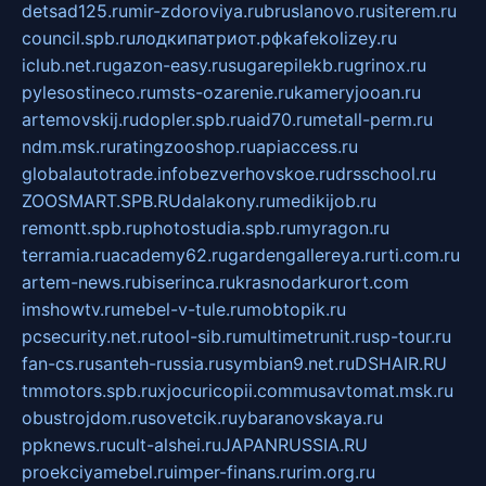
detsad125.ru
mir-zdoroviya.ru
bruslanovo.ru
siterem.ru
council.spb.ru
лодкипатриот.рф
kafekolizey.ru
iclub.net.ru
gazon-easy.ru
sugarepilekb.ru
grinox.ru
pylesostineco.ru
msts-ozarenie.ru
kameryjooan.ru
artemovskij.ru
dopler.spb.ru
aid70.ru
metall-perm.ru
ndm.msk.ru
ratingzooshop.ru
apiaccess.ru
globalautotrade.info
bezverhovskoe.ru
drsschool.ru
ZOOSMART.SPB.RU
dalakony.ru
medikijob.ru
remontt.spb.ru
photostudia.spb.ru
myragon.ru
terramia.ru
academy62.ru
gardengallereya.ru
rti.com.ru
artem-news.ru
biserinca.ru
krasnodarkurort.com
imshowtv.ru
mebel-v-tule.ru
mobtopik.ru
pcsecurity.net.ru
tool-sib.ru
multimetrunit.ru
sp-tour.ru
fan-cs.ru
santeh-russia.ru
symbian9.net.ru
DSHAIR.RU
tmmotors.spb.ru
xjocuricopii.com
musavtomat.msk.ru
obustrojdom.ru
sovetcik.ru
ybaranovskaya.ru
ppknews.ru
cult-alshei.ru
JAPANRUSSIA.RU
proekciyamebel.ru
imper-finans.ru
rim.org.ru