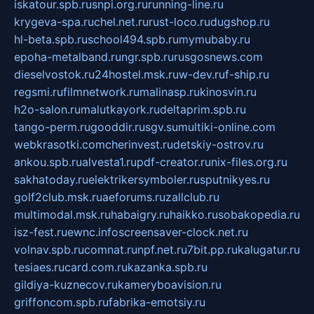
iskatour.spb.ru
snpi.org.ru
running-line.ru
krygeva-spa.ru
chel.net.ru
rust-loco.ru
dugshop.ru
hl-beta.spb.ru
school494.spb.ru
mymubaby.ru
epoha-metalband.ru
ngr.spb.ru
rusgosnews.com
dieselvostok.ru
24hostel.msk.ru
w-dev.ru
f-ship.ru
regsmi.ru
filmnetwork.ru
malinasp.ru
kinosvin.ru
h2o-salon.ru
malutkayork.ru
deltaprim.spb.ru
tango-perm.ru
gooddir.ru
sgv.su
multiki-online.com
webkrasotki.com
cherinvest.ru
detskiy-ostrov.ru
ankou.spb.ru
alvesta1.ru
pdf-creator.ru
nix-files.org.ru
sakhatoday.ru
elektrikersymboler.ru
sputnikyes.ru
golf2club.msk.ru
aeforums.ru
zallclub.ru
multimodal.msk.ru
habaigry.ru
haikko.ru
sobakopedia.ru
isz-fest.ru
ewnc.info
screensaver-clock.net.ru
volnav.spb.ru
comnat.ru
npf.net.ru
7bit.pp.ru
kalugatur.ru
tesiaes.ru
card.com.ru
kazanka.spb.ru
gildiya-kuznecov.ru
kameryboavision.ru
griffoncom.spb.ru
fabrika-emotsiy.ru