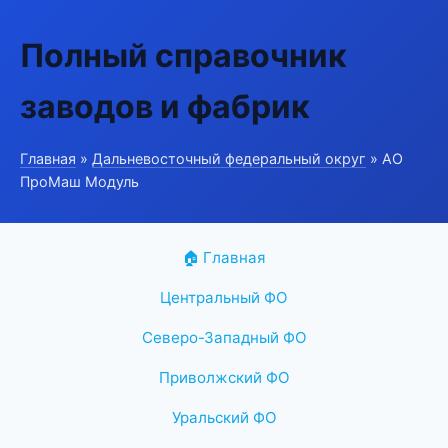
Полный справочник
заводов и фабрик
Главная
»
Дальневосточный федеральный округ
» АО
ПроМаш Модуль
🏠 Главная
Центральный ФО
Северо-Западный ФО
Приволжский ФО
Уральский ФО