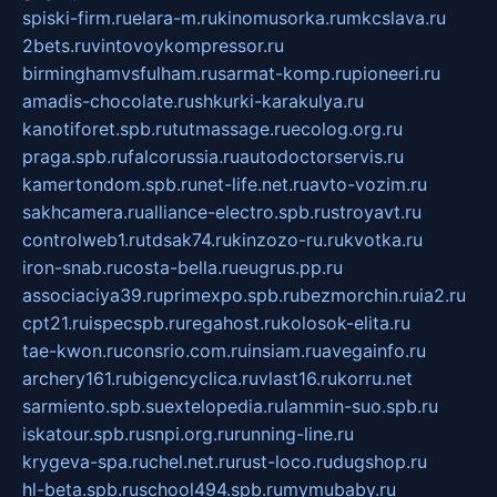
spiski-firm.ru
elara-m.ru
kinomusorka.ru
mkcslava.ru
2bets.ru
vintovoykompressor.ru
birminghamvsfulham.ru
sarmat-komp.ru
pioneeri.ru
amadis-chocolate.ru
shkurki-karakulya.ru
kanotiforet.spb.ru
tutmassage.ru
ecolog.org.ru
praga.spb.ru
falcorussia.ru
autodoctorservis.ru
kamertondom.spb.ru
net-life.net.ru
avto-vozim.ru
sakhcamera.ru
alliance-electro.spb.ru
stroyavt.ru
controlweb1.ru
tdsak74.ru
kinzozo-ru.ru
kvotka.ru
iron-snab.ru
costa-bella.ru
eugrus.pp.ru
associaciya39.ru
primexpo.spb.ru
bezmorchin.ru
ia2.ru
cpt21.ru
ispecspb.ru
regahost.ru
kolosok-elita.ru
tae-kwon.ru
consrio.com.ru
insiam.ru
avegainfo.ru
archery161.ru
bigencyclica.ru
vlast16.ru
korru.net
sarmiento.spb.su
extelopedia.ru
lammin-suo.spb.ru
iskatour.spb.ru
snpi.org.ru
running-line.ru
krygeva-spa.ru
chel.net.ru
rust-loco.ru
dugshop.ru
hl-beta.spb.ru
school494.spb.ru
mymubaby.ru