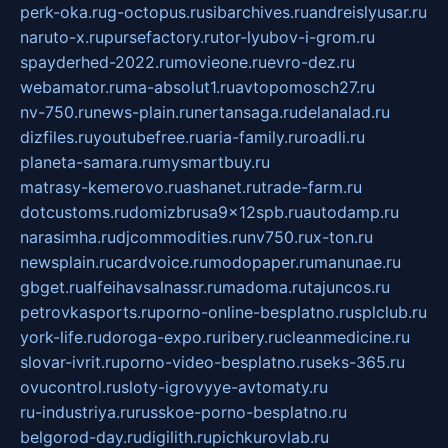
perk-oka.ru
g-octopus.ru
sibarchives.ru
andreislyusar.ru
naruto-x.ru
pursefactory.ru
tor-lyubov-i-grom.ru
spayderhed-2022.ru
movieone.ru
evro-dez.ru
webamator.ru
ma-absolut1.ru
avtopomosch27.ru
nv-750.ru
news-plain.ru
nertansaga.ru
delanalad.ru
dizfiles.ru
youtubefree.ru
aria-family.ru
roadli.ru
planeta-samara.ru
mysmartbuy.ru
matrasy-kemerovo.ru
ashanet.ru
trade-farm.ru
dotcustoms.ru
domizbrusa9x12spb.ru
autodamp.ru
narasimha.ru
djcommodities.ru
nv750.ru
x-ton.ru
newsplain.ru
cardvoice.ru
modopaper.ru
manunae.ru
gbget.ru
alfeihavsalnassr.ru
madoma.ru
tajuncos.ru
petrovkasports.ru
porno-online-besplatno.ru
splclub.ru
york-life.ru
doroga-expo.ru
ribery.ru
cleanmedicine.ru
slovar-ivrit.ru
porno-video-besplatno.ru
seks-365.ru
ovucontrol.ru
sloty-igrovyye-avtomaty.ru
ru-industriya.ru
russkoe-porno-besplatno.ru
belgorod-day.ru
digilith.ru
pichkurovlab.ru