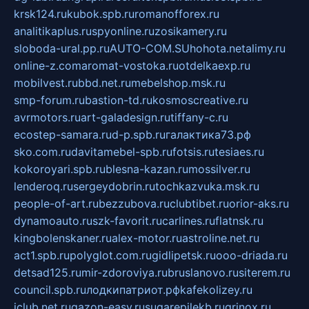
krsk124.ru
kubok.spb.ru
romanofforex.ru
analitikaplus.ru
spyonline.ru
zosikamery.ru
sloboda-ural.pp.ru
AUTO-COM.SU
hohota.net
alimy.ru
online-z.com
aromat-vostoka.ru
otdelkaexp.ru
mobilvest.ru
bbd.net.ru
mebelshop.msk.ru
smp-forum.ru
bastion-td.ru
kosmoscreative.ru
avrmotors.ru
art-galadesign.ru
tiffany-c.ru
ecostep-samara.ru
d-p.spb.ru
галактика73.рф
sko.com.ru
davitamebel-spb.ru
fotsis.ru
tesiaes.ru
kokoroyari.spb.ru
blesna-kazan.ru
mossilver.ru
lenderoq.ru
sergeydobrin.ru
tochkazvuka.msk.ru
people-of-art.ru
bezzubova.ru
clubtibet.ru
orior-aks.ru
dynamoauto.ru
szk-favorit.ru
carlines.ru
flatnsk.ru
kingbolenskaner.ru
alex-motor.ru
astroline.net.ru
act1.spb.ru
polyglot.com.ru
gidlipetsk.ru
ooo-driada.ru
detsad125.ru
mir-zdoroviya.ru
bruslanovo.ru
siterem.ru
council.spb.ru
лодкипатриот.рф
kafekolizey.ru
iclub.net.ru
gazon-easy.ru
sugarepilekb.ru
grinox.ru