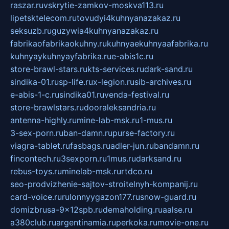
raszar.ru
vskrytie-zamkov-moskva113.ru
lipetsktelecom.ru
tovudyi4kuhnyanazakaz.ru
seksuzb.ru
guzywia4kuhnyanazakaz.ru
fabrikaofabrikaokuhny.ru
kuhnyaekuhnyaafabrika.ru
kuhnyaykuhnyayfabrika.ru
e-abis1c.ru
store-brawl-stars.ru
kts-services.ru
dark-sand.ru
sindika-01.ru
sp-life.ru
x-legion.ru
sib-archives.ru
e-abis-1-c.ru
sindika01.ru
venda-festival.ru
store-brawlstars.ru
dooraleksandria.ru
antenna-highly.ru
mine-lab-msk.ru
1-mus.ru
3-sex-porn.ru
ban-damn.ru
purse-factory.ru
viagra-tablet.ru
fasbags.ru
adler-jun.ru
bandamn.ru
fincontech.ru
3sexporn.ru
1mus.ru
darksand.ru
rebus-toys.ru
minelab-msk.ru
rtdco.ru
seo-prodvizhenie-sajtov-stroitelnyh-kompanij.ru
card-voice.ru
rulonnyygazon177.ru
snow-guard.ru
domizbrusa-9x12spb.ru
demaholding.ru
aalse.ru
a380club.ru
argentinamia.ru
perkoka.ru
movie-one.ru