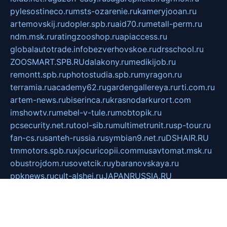
pylesostineco.ru
msts-ozarenie.ru
kameryjooan.ru
artemovskij.ru
dopler.spb.ru
aid70.ru
metall-perm.ru
ndm.msk.ru
ratingzooshop.ru
apiaccess.ru
globalautotrade.info
bezverhovskoe.ru
drsschool.ru
ZOOSMART.SPB.RU
dalakony.ru
medikijob.ru
remontt.spb.ru
photostudia.spb.ru
myragon.ru
terramia.ru
academy62.ru
gardengallereya.ru
rti.com.ru
artem-news.ru
biserinca.ru
krasnodarkurort.com
imshowtv.ru
mebel-v-tule.ru
mobtopik.ru
pcsecurity.net.ru
tool-sib.ru
multimetrunit.ru
sp-tour.ru
fan-cs.ru
santeh-russia.ru
symbian9.net.ru
DSHAIR.RU
tmmotors.spb.ru
xjocuricopii.com
musavtomat.msk.ru
obustrojdom.ru
sovetcik.ru
ybaranovskaya.ru
ppknews.ru
cult-alshei.ru
JAPANRUSSIA.RU
proekciyamebel.ru
imper-finans.ru
rim.org.ru
glamourai.ru
brassminus.ru
zabor-pro.ru
ftn.pp.ru
dorogoe58.ru
laimengpacker.ru
kuzova-zapchasti.ru
sageerp.ru
taxodrom.ru
dsrazvitie.ru
hardcity.net.ru