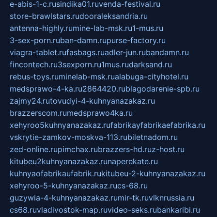
e-abis-1-c.ru
sindika01.ru
venda-festival.ru
store-brawlstars.ru
dooraleksandria.ru
antenna-highly.ru
mine-lab-msk.ru
1-mus.ru
3-sex-porn.ru
ban-damn.ru
purse-factory.ru
viagra-tablet.ru
fasbags.ru
adler-jun.ru
bandamn.ru
fincontech.ru
3sexporn.ru
1mus.ru
darksand.ru
rebus-toys.ru
minelab-msk.ru
alabuga-cityhotel.ru
medsprawo-4-ka.ru
2864420.ru
blagodarenie-spb.ru
zajmy24.ru
tovudyi-4-kuhnyanazakaz.ru
brazzerscom.ru
medsprawo4ka.ru
xehyroo5kuhnyanazakaz.ru
fabrikayfabrikaefabrika.ru
vskrytie-zamkov-moskva-113.ru
biletnadom.ru
zed-online.ru
pimchax.ru
brazzers-hd.ru
z-host.ru
kitubeu2kuhnyanazakaz.ru
naperekate.ru
kuhnyaofabrikaufabrik.ru
kitubeu-2-kuhnyanazakaz.ru
xehyroo-5-kuhnyanazakaz.ru
cs-68.ru
guzywia-4-kuhnyanazakaz.ru
mir-tk.ru
vlknrussia.ru
cs68.ru
vladivostok-map.ru
video-seks.ru
bankaribi.ru