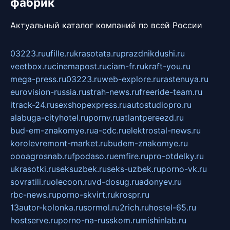
фабрик
Актуальный каталог компаний по всей России
03223.ru
ufille.ru
krasotata.ru
prazdnikdushi.ru
veetbox.ru
cinemapost.ru
ciam-fr.ru
kraft-you.ru
mega-press.ru
03223.ru
web-explore.ru
rastenuya.ru
eurovision-russia.ru
strah-news.ru
freeride-team.ru
itrack-24.ru
sexshopexpress.ru
autostudiopro.ru
alabuga-cityhotel.ru
pornv.ru
atlantpereezd.ru
bud-em-znakomye.ru
a-cdc.ru
elektrostal-news.ru
korolevremont-market.ru
budem-znakomye.ru
oooagrosnab.ru
fpodaso.ru
emfire.ru
pro-otdelky.ru
ukrasotki.ru
seksuzbek.ru
seks-uzbek.ru
porno-vk.ru
sovratili.ru
olecoon.ru
vd-dosug.ru
adonyev.ru
rbc-news.ru
porno-skvirt.ru
krospr.ru
13autor-kolonka.ru
sormol.ru
2rich.ru
hostel-65.ru
hostserve.ru
porno-na-russkom.ru
mishinlab.ru