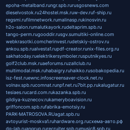
epoha-metalband.ru
ngr.spb.ru
rusgosnews.com
dieselvostok.ru
24hostel.msk.ru
w-dev.ru
f-ship.ru
regsmi.ru
filmnetwork.ru
malinasp.ru
kinosvin.ru
h2o-salon.ru
malutkayork.ru
deltaprim.spb.ru
tango-perm.ru
gooddir.ru
sgv.su
multiki-online.com
webkrasotki.com
cherinvest.ru
detskiy-ostrov.ru
ankou.spb.ru
alvesta1.ru
pdf-creator.ru
nix-files.org.ru
sakhatoday.ru
elektrikersymboler.ru
sputnikyes.ru
golf2club.msk.ru
aeforums.ru
zallclub.ru
multimodal.msk.ru
habaigry.ru
haikko.ru
sobakopedia.ru
isz-fest.ru
ewnc.info
screensaver-clock.net.ru
volnav.spb.ru
comnat.ru
npf.net.ru
7bit.pp.ru
kalugatur.ru
tesiaes.ru
card.com.ru
kazanka.spb.ru
gildiya-kuznecov.ru
kameryboavision.ru
griffoncom.spb.ru
fabrika-emotsiy.ru
PARK-MATROSOVA.RU
agat.spb.ru
avtoyurist-moskva1.ru
hardware.org.ru
схема-авто.рф
dg-lab.ru
angrup.ru
recruiter.spb.ru
music8.spb.ru