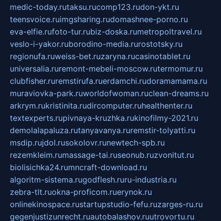
medic-today.ru
taksu.ru
comp123.ru
don-ykt.ru
teensvoice.ru
imgsharing.ru
domashnee-porno.ru
eva-elfie.ru
foto-tur.ru
biz-doska.ru
metropoltravel.ru
veslo-i-yakor.ru
borodino-media.ru
rostotsky.ru
regionufa.ru
weiss-bet.ru
zaryna.ru
casinotablet.ru
universalia.ru
remont-mebeli-moscow.ru
termomur.ru
clubfisher.ru
remstirufa.ru
erdamchi.ru
doramamama.ru
muraviovka-park.ru
worldofwoman.ru
clean-dreams.ru
arkrym.ru
kristinita.ru
dircomputer.ru
healthenter.ru
textexperts.ru
pivnaya-kruzhka.ru
kinofilmy-2021.ru
demolalapaluza.ru
tanyavanya.ru
remstir-tolyatti.ru
msdip.ru
jdol.ru
sokolovr.ru
newtech-spb.ru
rezemkleim.ru
massage-tai.ru
seonub.ru
zvonitut.ru
biolisichka24.ru
mncraft-download.ru
algoritm-sistema.ru
godflesh.ru
ru-industria.ru
zebra-tlt.ru
okna-proficom.ru
erynok.ru
onlinekinospace.ru
startupstudio-fefu.ru
zarges-ru.ru
gegenjustizunrecht.ru
autobalashov.ru
utrovortu.ru