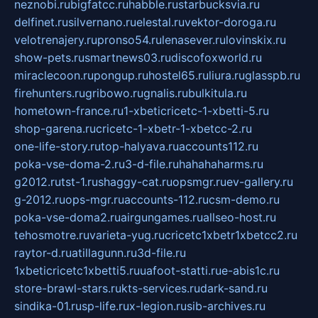
neznobi.ru
bigfatcc.ru
habble.ru
starbucksvia.ru
delfinet.ru
silvernano.ru
elestal.ru
vektor-doroga.ru
velotrenajery.ru
pronso54.ru
lenasever.ru
lovinskix.ru
show-pets.ru
smartnews03.ru
discofoxworld.ru
miraclecoon.ru
pongup.ru
hostel65.ru
liura.ru
glasspb.ru
firehunters.ru
gribowo.ru
gnalis.ru
bulkitula.ru
hometown-france.ru
1-xbeticricetc-1-xbetti-5.ru
shop-garena.ru
cricetc-1-xbetr-1-xbetcc-2.ru
one-life-story.ru
top-halyava.ru
accounts112.ru
poka-vse-doma-2.ru
3-d-file.ru
hahahaharms.ru
g2012.ru
tst-1.ru
shaggy-cat.ru
opsmgr.ru
ev-gallery.ru
g-2012.ru
ops-mgr.ru
accounts-112.ru
csm-demo.ru
poka-vse-doma2.ru
airgungames.ru
allseo-host.ru
tehosmotre.ru
varieta-yug.ru
cricetc1xbetr1xbetcc2.ru
raytor-d.ru
atillagunn.ru
3d-file.ru
1xbeticricetc1xbetti5.ru
uafoot-statti.ru
e-abis1c.ru
store-brawl-stars.ru
kts-services.ru
dark-sand.ru
sindika-01.ru
sp-life.ru
x-legion.ru
sib-archives.ru