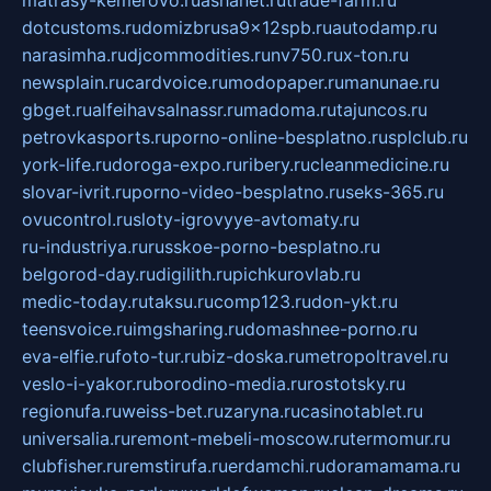
dotcustoms.ru
domizbrusa9x12spb.ru
autodamp.ru
narasimha.ru
djcommodities.ru
nv750.ru
x-ton.ru
newsplain.ru
cardvoice.ru
modopaper.ru
manunae.ru
gbget.ru
alfeihavsalnassr.ru
madoma.ru
tajuncos.ru
petrovkasports.ru
porno-online-besplatno.ru
splclub.ru
york-life.ru
doroga-expo.ru
ribery.ru
cleanmedicine.ru
slovar-ivrit.ru
porno-video-besplatno.ru
seks-365.ru
ovucontrol.ru
sloty-igrovyye-avtomaty.ru
ru-industriya.ru
russkoe-porno-besplatno.ru
belgorod-day.ru
digilith.ru
pichkurovlab.ru
medic-today.ru
taksu.ru
comp123.ru
don-ykt.ru
teensvoice.ru
imgsharing.ru
domashnee-porno.ru
eva-elfie.ru
foto-tur.ru
biz-doska.ru
metropoltravel.ru
veslo-i-yakor.ru
borodino-media.ru
rostotsky.ru
regionufa.ru
weiss-bet.ru
zaryna.ru
casinotablet.ru
universalia.ru
remont-mebeli-moscow.ru
termomur.ru
clubfisher.ru
remstirufa.ru
erdamchi.ru
doramamama.ru