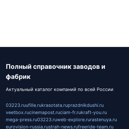
Полный справочник заводов и
фабрик
Актуальный каталог компаний по всей России
03223.ru
ufille.ru
krasotata.ru
prazdnikdushi.ru
veetbox.ru
cinemapost.ru
ciam-fr.ru
kraft-you.ru
mega-press.ru
03223.ru
web-explore.ru
rastenuya.ru
eurovision-russia.ru
strah-news.ru
freeride-team.ru