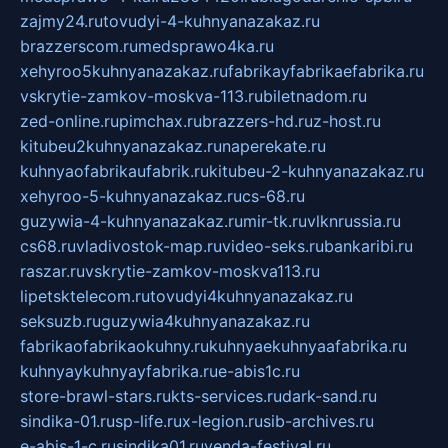
zajmy24.ru
tovudyi-4-kuhnyanazakaz.ru
brazzerscom.ru
medsprawo4ka.ru
xehyroo5kuhnyanazakaz.ru
fabrikayfabrikaefabrika.ru
vskrytie-zamkov-moskva-113.ru
biletnadom.ru
zed-online.ru
pimchax.ru
brazzers-hd.ru
z-host.ru
kitubeu2kuhnyanazakaz.ru
naperekate.ru
kuhnyaofabrikaufabrik.ru
kitubeu-2-kuhnyanazakaz.ru
xehyroo-5-kuhnyanazakaz.ru
cs-68.ru
guzywia-4-kuhnyanazakaz.ru
mir-tk.ru
vlknrussia.ru
cs68.ru
vladivostok-map.ru
video-seks.ru
bankaribi.ru
raszar.ru
vskrytie-zamkov-moskva113.ru
lipetsktelecom.ru
tovudyi4kuhnyanazakaz.ru
seksuzb.ru
guzywia4kuhnyanazakaz.ru
fabrikaofabrikaokuhny.ru
kuhnyaekuhnyaafabrika.ru
kuhnyaykuhnyayfabrika.ru
e-abis1c.ru
store-brawl-stars.ru
kts-services.ru
dark-sand.ru
sindika-01.ru
sp-life.ru
x-legion.ru
sib-archives.ru
e-abis-1-c.ru
sindika01.ru
venda-festival.ru