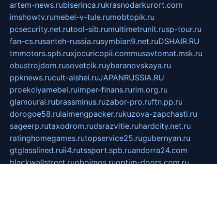
artem-news.ru
biserinca.ru
krasnodarkurort.com
imshowtv.ru
mebel-v-tule.ru
mobtopik.ru
pcsecurity.net.ru
tool-sib.ru
multimetrunit.ru
sp-tour.ru
fan-cs.ru
santeh-russia.ru
symbian9.net.ru
DSHAIR.RU
tmmotors.spb.ru
xjocuricopii.com
musavtomat.msk.ru
obustrojdom.ru
sovetcik.ru
ybaranovskaya.ru
ppknews.ru
cult-alshei.ru
JAPANRUSSIA.RU
proekciyamebel.ru
imper-finans.ru
rim.org.ru
glamourai.ru
brassminus.ru
zabor-pro.ru
ftn.pp.ru
dorogoe58.ru
laimengpacker.ru
kuzova-zapchasti.ru
sageerp.ru
taxodrom.ru
dsrazvitie.ru
hardcity.net.ru
ratinghomegames.ru
topservice25.ru
gubernyan.ru
gtglasslined.ru
ii4.ru
tssport.spb.ru
andorra24.com
blackwallstreet.ru
oboimos.ru
optim-doors.com.ru
ikuch.ru
nycr.org.ru
npa21.ru
vremya-ch.spb.ru
desert000.ru
ivtorgi.ru
ifiori.ru
catalog-statei.ru
dcv.org.ru
spetsmaster174.ru
ipkameryhiseeu.ru
dum26.ru
ruspol.spb.ru
fr-opendp.ru
kam-solnyshko.ru