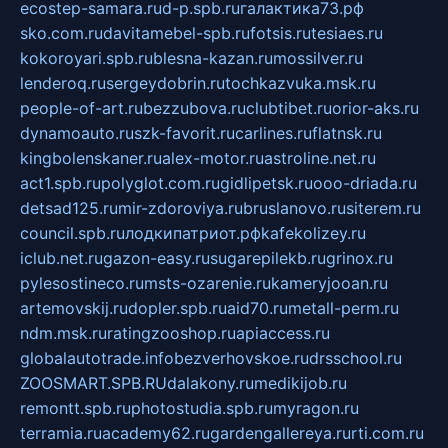
ecostep-samara.ru
d-p.spb.ru
галактика73.рф
sko.com.ru
davitamebel-spb.ru
fotsis.ru
tesiaes.ru
kokoroyari.spb.ru
blesna-kazan.ru
mossilver.ru
lenderoq.ru
sergeydobrin.ru
tochkazvuka.msk.ru
people-of-art.ru
bezzubova.ru
clubtibet.ru
orior-aks.ru
dynamoauto.ru
szk-favorit.ru
carlines.ru
flatnsk.ru
kingbolenskaner.ru
alex-motor.ru
astroline.net.ru
act1.spb.ru
polyglot.com.ru
gidlipetsk.ru
ooo-driada.ru
detsad125.ru
mir-zdoroviya.ru
bruslanovo.ru
siterem.ru
council.spb.ru
лодкипатриот.рф
kafekolizey.ru
iclub.net.ru
gazon-easy.ru
sugarepilekb.ru
grinox.ru
pylesostineco.ru
msts-ozarenie.ru
kameryjooan.ru
artemovskij.ru
dopler.spb.ru
aid70.ru
metall-perm.ru
ndm.msk.ru
ratingzooshop.ru
apiaccess.ru
globalautotrade.info
bezverhovskoe.ru
drsschool.ru
ZOOSMART.SPB.RU
dalakony.ru
medikijob.ru
remontt.spb.ru
photostudia.spb.ru
myragon.ru
terramia.ru
academy62.ru
gardengallereya.ru
rti.com.ru