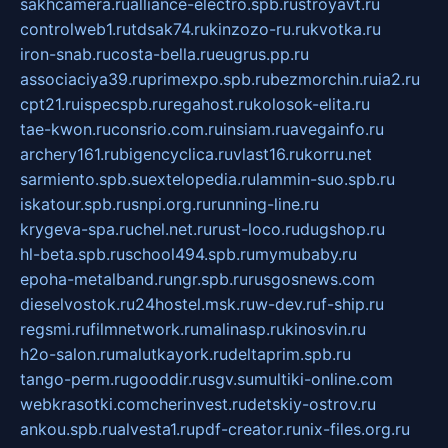
sakhcamera.ru
alliance-electro.spb.ru
stroyavt.ru
controlweb1.ru
tdsak74.ru
kinzozo-ru.ru
kvotka.ru
iron-snab.ru
costa-bella.ru
eugrus.pp.ru
associaciya39.ru
primexpo.spb.ru
bezmorchin.ru
ia2.ru
cpt21.ru
ispecspb.ru
regahost.ru
kolosok-elita.ru
tae-kwon.ru
consrio.com.ru
insiam.ru
avegainfo.ru
archery161.ru
bigencyclica.ru
vlast16.ru
korru.net
sarmiento.spb.su
extelopedia.ru
lammin-suo.spb.ru
iskatour.spb.ru
snpi.org.ru
running-line.ru
krygeva-spa.ru
chel.net.ru
rust-loco.ru
dugshop.ru
hl-beta.spb.ru
school494.spb.ru
mymubaby.ru
epoha-metalband.ru
ngr.spb.ru
rusgosnews.com
dieselvostok.ru
24hostel.msk.ru
w-dev.ru
f-ship.ru
regsmi.ru
filmnetwork.ru
malinasp.ru
kinosvin.ru
h2o-salon.ru
malutkayork.ru
deltaprim.spb.ru
tango-perm.ru
gooddir.ru
sgv.su
multiki-online.com
webkrasotki.com
cherinvest.ru
detskiy-ostrov.ru
ankou.spb.ru
alvesta1.ru
pdf-creator.ru
nix-files.org.ru