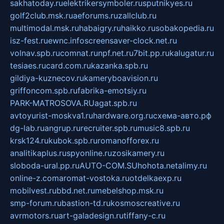
sakhatoday.ru
elektrikersymboler.ru
sputnikyes.ru
golf2club.msk.ru
aeforums.ru
zallclub.ru
multimodal.msk.ru
habaigry.ru
haikko.ru
sobakopedia.ru
isz-fest.ru
ewnc.info
screensaver-clock.net.ru
volnav.spb.ru
comnat.ru
npf.net.ru
7bit.pp.ru
kalugatur.ru
tesiaes.ru
card.com.ru
kazanka.spb.ru
gildiya-kuznecov.ru
kameryboavision.ru
griffoncom.spb.ru
fabrika-emotsiy.ru
PARK-MATROSOVA.RU
agat.spb.ru
avtoyurist-moskva1.ru
hardware.org.ru
схема-авто.рф
dg-lab.ru
angrup.ru
recruiter.spb.ru
music8.spb.ru
krsk124.ru
kubok.spb.ru
romanofforex.ru
analitikaplus.ru
spyonline.ru
zosikamery.ru
sloboda-ural.pp.ru
AUTO-COM.SU
hohota.net
alimy.ru
online-z.com
aromat-vostoka.ru
otdelkaexp.ru
mobilvest.ru
bbd.net.ru
mebelshop.msk.ru
smp-forum.ru
bastion-td.ru
kosmoscreative.ru
avrmotors.ru
art-galadesign.ru
tiffany-c.ru