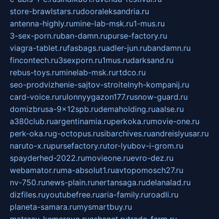
store-brawlstars.ru
dooraleksandria.ru
antenna-highly.ru
mine-lab-msk.ru
1-mus.ru
3-sex-porn.ru
ban-damn.ru
purse-factory.ru
viagra-tablet.ru
fasbags.ru
adler-jun.ru
bandamn.ru
fincontech.ru
3sexporn.ru
1mus.ru
darksand.ru
rebus-toys.ru
minelab-msk.ru
rtdco.ru
seo-prodvizhenie-sajtov-stroitelnyh-kompanij.ru
card-voice.ru
rulonnyygazon177.ru
snow-guard.ru
domizbrusa-9x12spb.ru
demaholding.ru
aalse.ru
a380club.ru
argentinamia.ru
perkoka.ru
movie-one.ru
perk-oka.ru
g-octopus.ru
sibarchives.ru
andreislyusar.ru
naruto-x.ru
pursefactory.ru
tor-lyubov-i-grom.ru
spayderhed-2022.ru
movieone.ru
evro-dez.ru
webamator.ru
ma-absolut1.ru
avtopomosch27.ru
nv-750.ru
news-plain.ru
nertansaga.ru
delanalad.ru
dizfiles.ru
youtubefree.ru
aria-family.ru
roadli.ru
planeta-samara.ru
mysmartbuy.ru
matrasy-kemerovo.ru
ashanet.ru
trade-farm.ru