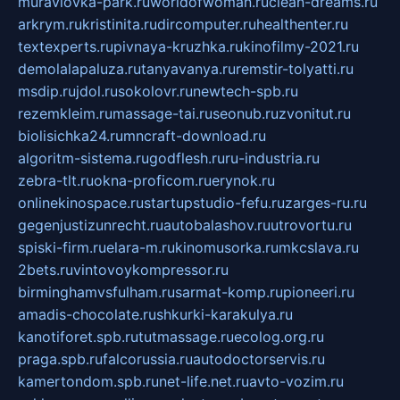
muraviovka-park.ru
worldofwoman.ru
clean-dreams.ru
arkrym.ru
kristinita.ru
dircomputer.ru
healthenter.ru
textexperts.ru
pivnaya-kruzhka.ru
kinofilmy-2021.ru
demolalapaluza.ru
tanyavanya.ru
remstir-tolyatti.ru
msdip.ru
jdol.ru
sokolovr.ru
newtech-spb.ru
rezemkleim.ru
massage-tai.ru
seonub.ru
zvonitut.ru
biolisichka24.ru
mncraft-download.ru
algoritm-sistema.ru
godflesh.ru
ru-industria.ru
zebra-tlt.ru
okna-proficom.ru
erynok.ru
onlinekinospace.ru
startupstudio-fefu.ru
zarges-ru.ru
gegenjustizunrecht.ru
autobalashov.ru
utrovortu.ru
spiski-firm.ru
elara-m.ru
kinomusorka.ru
mkcslava.ru
2bets.ru
vintovoykompressor.ru
birminghamvsfulham.ru
sarmat-komp.ru
pioneeri.ru
amadis-chocolate.ru
shkurki-karakulya.ru
kanotiforet.spb.ru
tutmassage.ru
ecolog.org.ru
praga.spb.ru
falcorussia.ru
autodoctorservis.ru
kamertondom.spb.ru
net-life.net.ru
avto-vozim.ru