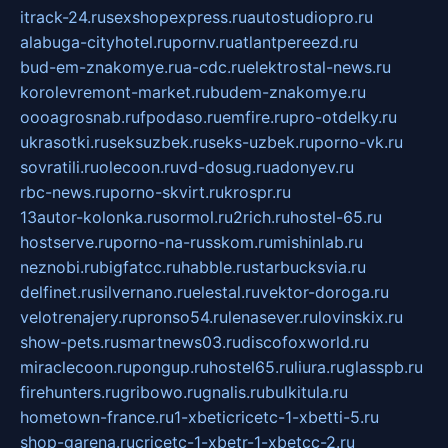
itrack-24.ru
sexshopexpress.ru
autostudiopro.ru
alabuga-cityhotel.ru
pornv.ru
atlantpereezd.ru
bud-em-znakomye.ru
a-cdc.ru
elektrostal-news.ru
korolevremont-market.ru
budem-znakomye.ru
oooagrosnab.ru
fpodaso.ru
emfire.ru
pro-otdelky.ru
ukrasotki.ru
seksuzbek.ru
seks-uzbek.ru
porno-vk.ru
sovratili.ru
olecoon.ru
vd-dosug.ru
adonyev.ru
rbc-news.ru
porno-skvirt.ru
krospr.ru
13autor-kolonka.ru
sormol.ru
2rich.ru
hostel-65.ru
hostserve.ru
porno-na-russkom.ru
mishinlab.ru
neznobi.ru
bigfatcc.ru
habble.ru
starbucksvia.ru
delfinet.ru
silvernano.ru
elestal.ru
vektor-doroga.ru
velotrenajery.ru
pronso54.ru
lenasever.ru
lovinskix.ru
show-pets.ru
smartnews03.ru
discofoxworld.ru
miraclecoon.ru
pongup.ru
hostel65.ru
liura.ru
glasspb.ru
firehunters.ru
gribowo.ru
gnalis.ru
bulkitula.ru
hometown-france.ru
1-xbeticricetc-1-xbetti-5.ru
shop-garena.ru
cricetc-1-xbetr-1-xbetcc-2.ru