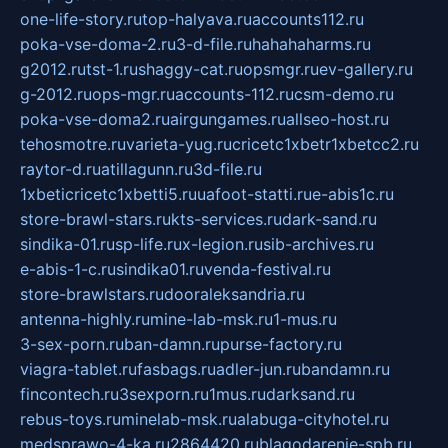
one-life-story.ru
top-halyava.ru
accounts112.ru
poka-vse-doma-2.ru
3-d-file.ru
hahahaharms.ru
g2012.ru
tst-1.ru
shaggy-cat.ru
opsmgr.ru
ev-gallery.ru
g-2012.ru
ops-mgr.ru
accounts-112.ru
csm-demo.ru
poka-vse-doma2.ru
airgungames.ru
allseo-host.ru
tehosmotre.ru
varieta-yug.ru
cricetc1xbetr1xbetcc2.ru
raytor-d.ru
atillagunn.ru
3d-file.ru
1xbeticricetc1xbetti5.ru
uafoot-statti.ru
e-abis1c.ru
store-brawl-stars.ru
kts-services.ru
dark-sand.ru
sindika-01.ru
sp-life.ru
x-legion.ru
sib-archives.ru
e-abis-1-c.ru
sindika01.ru
venda-festival.ru
store-brawlstars.ru
dooraleksandria.ru
antenna-highly.ru
mine-lab-msk.ru
1-mus.ru
3-sex-porn.ru
ban-damn.ru
purse-factory.ru
viagra-tablet.ru
fasbags.ru
adler-jun.ru
bandamn.ru
fincontech.ru
3sexporn.ru
1mus.ru
darksand.ru
rebus-toys.ru
minelab-msk.ru
alabuga-cityhotel.ru
medsprawo-4-ka.ru
2864420.ru
blagodarenie-spb.ru