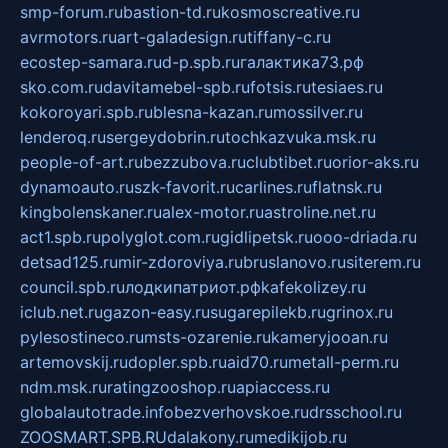
smp-forum.ru
bastion-td.ru
kosmoscreative.ru
avrmotors.ru
art-galadesign.ru
tiffany-c.ru
ecostep-samara.ru
d-p.spb.ru
галактика73.рф
sko.com.ru
davitamebel-spb.ru
fotsis.ru
tesiaes.ru
kokoroyari.spb.ru
blesna-kazan.ru
mossilver.ru
lenderoq.ru
sergeydobrin.ru
tochkazvuka.msk.ru
people-of-art.ru
bezzubova.ru
clubtibet.ru
orior-aks.ru
dynamoauto.ru
szk-favorit.ru
carlines.ru
flatnsk.ru
kingbolenskaner.ru
alex-motor.ru
astroline.net.ru
act1.spb.ru
polyglot.com.ru
gidlipetsk.ru
ooo-driada.ru
detsad125.ru
mir-zdoroviya.ru
bruslanovo.ru
siterem.ru
council.spb.ru
лодкипатриот.рф
kafekolizey.ru
iclub.net.ru
gazon-easy.ru
sugarepilekb.ru
grinox.ru
pylesostineco.ru
msts-ozarenie.ru
kameryjooan.ru
artemovskij.ru
dopler.spb.ru
aid70.ru
metall-perm.ru
ndm.msk.ru
ratingzooshop.ru
apiaccess.ru
globalautotrade.info
bezverhovskoe.ru
drsschool.ru
ZOOSMART.SPB.RU
dalakony.ru
medikijob.ru