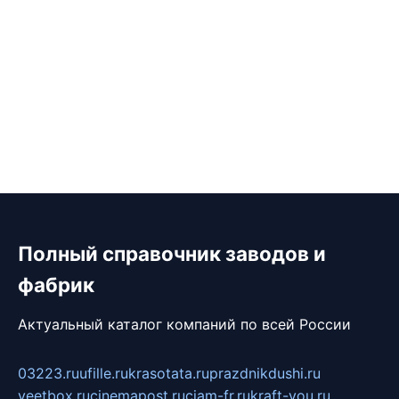
Полный справочник заводов и
фабрик
Актуальный каталог компаний по всей России
03223.ru
ufille.ru
krasotata.ru
prazdnikdushi.ru
veetbox.ru
cinemapost.ru
ciam-fr.ru
kraft-you.ru