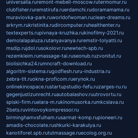
universalia.ru
remont-mebeli-moscow.ru
termomur.ru
clubfisher.ru
remstirufa.ru
erdamchi.ru
doramamama.ru
muraviovka-park.ru
worldofwoman.ru
clean-dreams.ru
arkrym.ru
kristinita.ru
dircomputer.ru
healthenter.ru
textexperts.ru
pivnaya-kruzhka.ru
kinofilmy-2021.ru
demolalapaluza.ru
tanyavanya.ru
remstir-tolyatti.ru
msdip.ru
jdol.ru
sokolovr.ru
newtech-spb.ru
rezemkleim.ru
massage-tai.ru
seonub.ru
zvonitut.ru
biolisichka24.ru
mncraft-download.ru
algoritm-sistema.ru
godflesh.ru
ru-industria.ru
zebra-tlt.ru
okna-proficom.ru
erynok.ru
onlinekinospace.ru
startupstudio-fefu.ru
zarges-ru.ru
gegenjustizunrecht.ru
autobalashov.ru
utrovortu.ru
spiski-firm.ru
elara-m.ru
kinomusorka.ru
mkcslava.ru
2bets.ru
vintovoykompressor.ru
birminghamvsfulham.ru
sarmat-komp.ru
pioneeri.ru
amadis-chocolate.ru
shkurki-karakulya.ru
kanotiforet.spb.ru
tutmassage.ru
ecolog.org.ru