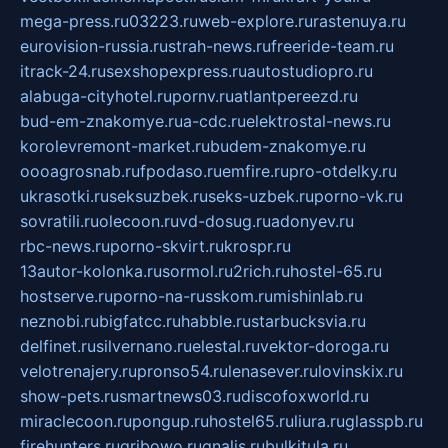
mega-press.ru
03223.ru
web-explore.ru
rastenuya.ru
eurovision-russia.ru
strah-news.ru
freeride-team.ru
itrack-24.ru
sexshopexpress.ru
autostudiopro.ru
alabuga-cityhotel.ru
pornv.ru
atlantpereezd.ru
bud-em-znakomye.ru
a-cdc.ru
elektrostal-news.ru
korolevremont-market.ru
budem-znakomye.ru
oooagrosnab.ru
fpodaso.ru
emfire.ru
pro-otdelky.ru
ukrasotki.ru
seksuzbek.ru
seks-uzbek.ru
porno-vk.ru
sovratili.ru
olecoon.ru
vd-dosug.ru
adonyev.ru
rbc-news.ru
porno-skvirt.ru
krospr.ru
13autor-kolonka.ru
sormol.ru
2rich.ru
hostel-65.ru
hostserve.ru
porno-na-russkom.ru
mishinlab.ru
neznobi.ru
bigfatcc.ru
habble.ru
starbucksvia.ru
delfinet.ru
silvernano.ru
elestal.ru
vektor-doroga.ru
velotrenajery.ru
pronso54.ru
lenasever.ru
lovinskix.ru
show-pets.ru
smartnews03.ru
discofoxworld.ru
miraclecoon.ru
pongup.ru
hostel65.ru
liura.ru
glasspb.ru
firehunters.ru
gribowo.ru
gnalis.ru
bulkitula.ru