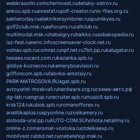
webkrasotki.com
cherinvest.ru
detskiy-ostrov.ru
ankou.spb.ru
alvesta1.ru
pdf-creator.ru
nix-files.org.ru
sakhatoday.ru
elektrikersymboler.ru
sputnikyes.ru
golf2club.msk.ru
aeforums.ru
zallclub.ru
multimodal.msk.ru
habaigry.ru
haikko.ru
sobakopedia.ru
isz-fest.ru
ewnc.info
screensaver-clock.net.ru
volnav.spb.ru
comnat.ru
npf.net.ru
7bit.pp.ru
kalugatur.ru
tesiaes.ru
card.com.ru
kazanka.spb.ru
gildiya-kuznecov.ru
kameryboavision.ru
griffoncom.spb.ru
fabrika-emotsiy.ru
PARK-MATROSOVA.RU
agat.spb.ru
avtoyurist-moskva1.ru
hardware.org.ru
схема-авто.рф
dg-lab.ru
angrup.ru
recruiter.spb.ru
music8.spb.ru
krsk124.ru
kubok.spb.ru
romanofforex.ru
analitikaplus.ru
spyonline.ru
zosikamery.ru
sloboda-ural.pp.ru
AUTO-COM.SU
hohota.net
alimy.ru
online-z.com
aromat-vostoka.ru
otdelkaexp.ru
mobilvest.ru
bbd.net.ru
mebelshop.msk.ru