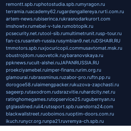
remontt.spb.ru
photostudia.spb.ru
myragon.ru
terramia.ru
academy62.ru
gardengallereya.ru
rti.com.ru
artem-news.ru
biserinca.ru
krasnodarkurort.com
imshowtv.ru
mebel-v-tule.ru
mobtopik.ru
pcsecurity.net.ru
tool-sib.ru
multimetrunit.ru
sp-tour.ru
fan-cs.ru
santeh-russia.ru
symbian9.net.ru
DSHAIR.RU
tmmotors.spb.ru
xjocuricopii.com
musavtomat.msk.ru
obustrojdom.ru
sovetcik.ru
ybaranovskaya.ru
ppknews.ru
cult-alshei.ru
JAPANRUSSIA.RU
proekciyamebel.ru
imper-finans.ru
rim.org.ru
glamourai.ru
brassminus.ru
zabor-pro.ru
ftn.pp.ru
dorogoe58.ru
laimengpacker.ru
kuzova-zapchasti.ru
sageerp.ru
taxodrom.ru
dsrazvitie.ru
hardcity.net.ru
ratinghomegames.ru
topservice25.ru
gubernyan.ru
gtglasslined.ru
ii4.ru
tssport.spb.ru
andorra24.com
blackwallstreet.ru
oboimos.ru
optim-doors.com.ru
ikuch.ru
nycr.org.ru
npa21.ru
vremya-ch.spb.ru
desert000.ru
ivtorgi.ru
ifiori.ru
catalog-statei.ru