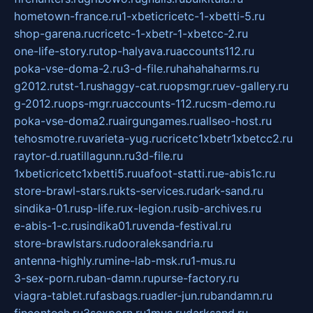
hometown-france.ru
1-xbeticricetc-1-xbetti-5.ru
shop-garena.ru
cricetc-1-xbetr-1-xbetcc-2.ru
one-life-story.ru
top-halyava.ru
accounts112.ru
poka-vse-doma-2.ru
3-d-file.ru
hahahaharms.ru
g2012.ru
tst-1.ru
shaggy-cat.ru
opsmgr.ru
ev-gallery.ru
g-2012.ru
ops-mgr.ru
accounts-112.ru
csm-demo.ru
poka-vse-doma2.ru
airgungames.ru
allseo-host.ru
tehosmotre.ru
varieta-yug.ru
cricetc1xbetr1xbetcc2.ru
raytor-d.ru
atillagunn.ru
3d-file.ru
1xbeticricetc1xbetti5.ru
uafoot-statti.ru
e-abis1c.ru
store-brawl-stars.ru
kts-services.ru
dark-sand.ru
sindika-01.ru
sp-life.ru
x-legion.ru
sib-archives.ru
e-abis-1-c.ru
sindika01.ru
venda-festival.ru
store-brawlstars.ru
dooraleksandria.ru
antenna-highly.ru
mine-lab-msk.ru
1-mus.ru
3-sex-porn.ru
ban-damn.ru
purse-factory.ru
viagra-tablet.ru
fasbags.ru
adler-jun.ru
bandamn.ru