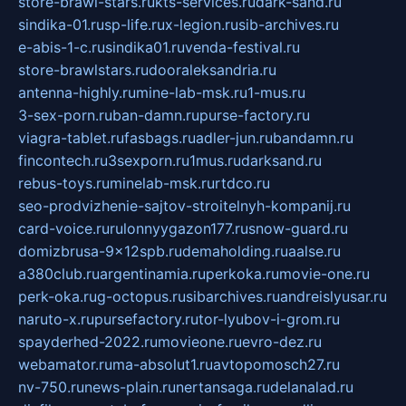
store-brawl-stars.ru
kts-services.ru
dark-sand.ru
sindika-01.ru
sp-life.ru
x-legion.ru
sib-archives.ru
e-abis-1-c.ru
sindika01.ru
venda-festival.ru
store-brawlstars.ru
dooraleksandria.ru
antenna-highly.ru
mine-lab-msk.ru
1-mus.ru
3-sex-porn.ru
ban-damn.ru
purse-factory.ru
viagra-tablet.ru
fasbags.ru
adler-jun.ru
bandamn.ru
fincontech.ru
3sexporn.ru
1mus.ru
darksand.ru
rebus-toys.ru
minelab-msk.ru
rtdco.ru
seo-prodvizhenie-sajtov-stroitelnyh-kompanij.ru
card-voice.ru
rulonnyygazon177.ru
snow-guard.ru
domizbrusa-9x12spb.ru
demaholding.ru
aalse.ru
a380club.ru
argentinamia.ru
perkoka.ru
movie-one.ru
perk-oka.ru
g-octopus.ru
sibarchives.ru
andreislyusar.ru
naruto-x.ru
pursefactory.ru
tor-lyubov-i-grom.ru
spayderhed-2022.ru
movieone.ru
evro-dez.ru
webamator.ru
ma-absolut1.ru
avtopomosch27.ru
nv-750.ru
news-plain.ru
nertansaga.ru
delanalad.ru