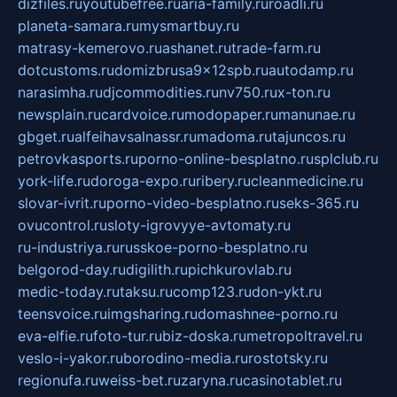
dizfiles.ru
youtubefree.ru
aria-family.ru
roadli.ru
planeta-samara.ru
mysmartbuy.ru
matrasy-kemerovo.ru
ashanet.ru
trade-farm.ru
dotcustoms.ru
domizbrusa9x12spb.ru
autodamp.ru
narasimha.ru
djcommodities.ru
nv750.ru
x-ton.ru
newsplain.ru
cardvoice.ru
modopaper.ru
manunae.ru
gbget.ru
alfeihavsalnassr.ru
madoma.ru
tajuncos.ru
petrovkasports.ru
porno-online-besplatno.ru
splclub.ru
york-life.ru
doroga-expo.ru
ribery.ru
cleanmedicine.ru
slovar-ivrit.ru
porno-video-besplatno.ru
seks-365.ru
ovucontrol.ru
sloty-igrovyye-avtomaty.ru
ru-industriya.ru
russkoe-porno-besplatno.ru
belgorod-day.ru
digilith.ru
pichkurovlab.ru
medic-today.ru
taksu.ru
comp123.ru
don-ykt.ru
teensvoice.ru
imgsharing.ru
domashnee-porno.ru
eva-elfie.ru
foto-tur.ru
biz-doska.ru
metropoltravel.ru
veslo-i-yakor.ru
borodino-media.ru
rostotsky.ru
regionufa.ru
weiss-bet.ru
zaryna.ru
casinotablet.ru