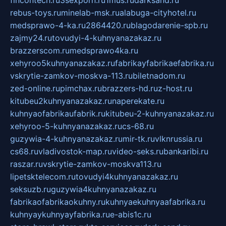
fincontech.ru
3sexporn.ru
1mus.ru
darksand.ru
rebus-toys.ru
minelab-msk.ru
alabuga-cityhotel.ru
medsprawo-4-ka.ru
2864420.ru
blagodarenie-spb.ru
zajmy24.ru
tovudyi-4-kuhnyanazakaz.ru
brazzerscom.ru
medsprawo4ka.ru
xehyroo5kuhnyanazakaz.ru
fabrikayfabrikaefabrika.ru
vskrytie-zamkov-moskva-113.ru
biletnadom.ru
zed-online.ru
pimchax.ru
brazzers-hd.ru
z-host.ru
kitubeu2kuhnyanazakaz.ru
naperekate.ru
kuhnyaofabrikaufabrik.ru
kitubeu-2-kuhnyanazakaz.ru
xehyroo-5-kuhnyanazakaz.ru
cs-68.ru
guzywia-4-kuhnyanazakaz.ru
mir-tk.ru
vlknrussia.ru
cs68.ru
vladivostok-map.ru
video-seks.ru
bankaribi.ru
raszar.ru
vskrytie-zamkov-moskva113.ru
lipetsktelecom.ru
tovudyi4kuhnyanazakaz.ru
seksuzb.ru
guzywia4kuhnyanazakaz.ru
fabrikaofabrikaokuhny.ru
kuhnyaekuhnyaafabrika.ru
kuhnyaykuhnyayfabrika.ru
e-abis1c.ru