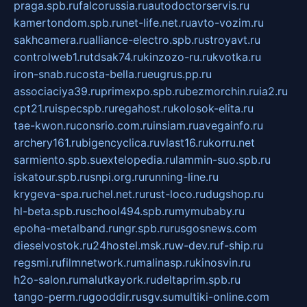
praga.spb.ru
falcorussia.ru
autodoctorservis.ru
kamertondom.spb.ru
net-life.net.ru
avto-vozim.ru
sakhcamera.ru
alliance-electro.spb.ru
stroyavt.ru
controlweb1.ru
tdsak74.ru
kinzozo-ru.ru
kvotka.ru
iron-snab.ru
costa-bella.ru
eugrus.pp.ru
associaciya39.ru
primexpo.spb.ru
bezmorchin.ru
ia2.ru
cpt21.ru
ispecspb.ru
regahost.ru
kolosok-elita.ru
tae-kwon.ru
consrio.com.ru
insiam.ru
avegainfo.ru
archery161.ru
bigencyclica.ru
vlast16.ru
korru.net
sarmiento.spb.su
extelopedia.ru
lammin-suo.spb.ru
iskatour.spb.ru
snpi.org.ru
running-line.ru
krygeva-spa.ru
chel.net.ru
rust-loco.ru
dugshop.ru
hl-beta.spb.ru
school494.spb.ru
mymubaby.ru
epoha-metalband.ru
ngr.spb.ru
rusgosnews.com
dieselvostok.ru
24hostel.msk.ru
w-dev.ru
f-ship.ru
regsmi.ru
filmnetwork.ru
malinasp.ru
kinosvin.ru
h2o-salon.ru
malutkayork.ru
deltaprim.spb.ru
tango-perm.ru
gooddir.ru
sgv.su
multiki-online.com