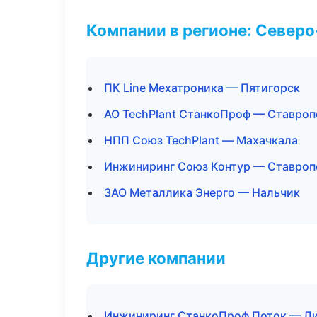
Компании в регионе: Север
ПК Line Мехатроника — Пятигорск
АО TechPlant СтанкоПроф — Ставроп
НПП Союз TechPlant — Махачкала
Инжиниринг Союз Контур — Ставроп
ЗАО Металлика Энерго — Нальчик
Другие компании
Инжиниринг СтанкоПроф Поток — Ли