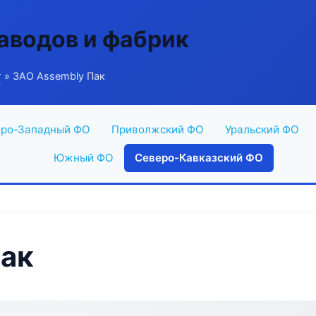
аводов и фабрик
г
» ЗАО Assembly Пак
ро-Западный ФО
Приволжский ФО
Уральский ФО
Южный ФО
Северо-Кавказский ФО
Пак