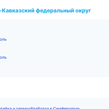
о-Кавказский федеральный округ
оль
оль
тейка и термообработка в Симферополь