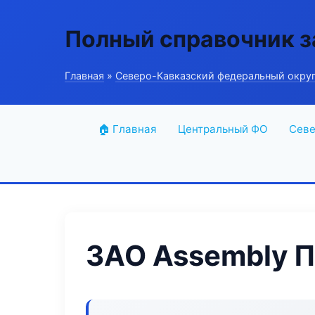
Полный справочник з
Главная
»
Северо-Кавказский федеральный окру
🏠 Главная
Центральный ФО
Севе
ЗАО Assembly 