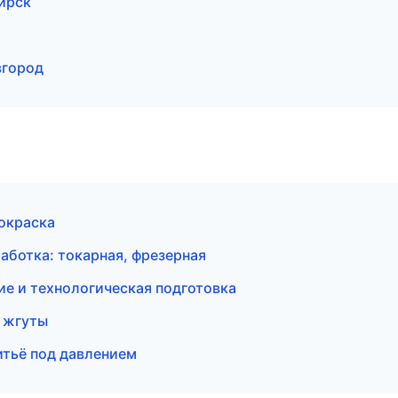
ирск
вгород
 окраска
ботка: токарная, фрезерная
е и технологическая подготовка
 жгуты
тьё под давлением