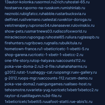
13autor-kolonka.ru
sormol.ru
2rich.ru
hostel-65.ru
hostserve.ru
porno-na-russkom.ru
mishinlab.ru
neznobi.ru
bigfatcc.ru
habble.ru
starbucksvia.ru
delfinet.ru
silvernano.ru
elestal.ru
vektor-doroga.ru
velotrenajery.ru
pronso54.ru
lenasever.ru
lovinskix.ru
show-pets.ru
smartnews03.ru
discofoxworld.ru
miraclecoon.ru
pongup.ru
hostel65.ru
liura.ru
glasspb.ru
firehunters.ru
gribowo.ru
gnalis.ru
bulkitula.ru
hometown-france.ru
1-xbeticricetc-1-xbetti-5.ru
shop-garena.ru
cricetc-1-xbetr-1-xbetcc-2.ru
one-life-story.ru
top-halyava.ru
accounts112.ru
poka-vse-doma-2.ru
3-d-file.ru
hahahaharms.ru
g2012.ru
tst-1.ru
shaggy-cat.ru
opsmgr.ru
ev-gallery.ru
g-2012.ru
ops-mgr.ru
accounts-112.ru
csm-demo.ru
poka-vse-doma2.ru
airgungames.ru
allseo-host.ru
tehosmotre.ru
varieta-yug.ru
cricetc1xbetr1xbetcc2.ru
raytor-d.ru
atillagunn.ru
3d-file.ru
1xbeticricetc1xbetti5.ru
uafoot-statti.ru
e-abis1c.ru