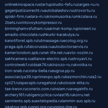
onlinekinospace.ru
startupstudio-fefu.ru
zarges-ru.ru
gegenjustizunrecht.ru
autobalashov.ru
utrovortu.ru
spiski-firm.ru
elara-m.ru
kinomusorka.ru
mkcslava.ru
2bets.ru
vintovoykompressor.ru
birminghamvsfulham.ru
sarmat-komp.ru
pioneeri.ru
amadis-chocolate.ru
shkurki-karakulya.ru
kanotiforet.spb.ru
tutmassage.ru
ecolog.org.ru
praga.spb.ru
falcorussia.ru
autodoctorservis.ru
kamertondom.spb.ru
net-life.net.ru
avto-vozim.ru
sakhcamera.ru
alliance-electro.spb.ru
stroyavt.ru
controlweb1.ru
tdsak74.ru
kinzozo-ru.ru
kvotka.ru
iron-snab.ru
costa-bella.ru
eugrus.pp.ru
associaciya39.ru
primexpo.spb.ru
bezmorchin.ru
ia2.ru
cpt21.ru
ispecspb.ru
regahost.ru
kolosok-elita.ru
tae-kwon.ru
consrio.com.ru
insiam.ru
avegainfo.ru
archery161.ru
bigencyclica.ru
vlast16.ru
korru.net
sarmiento.spb.su
extelopedia.ru
lammin-suo.spb.ru
iskatour.spb.ru
snpi.org.ru
running-line.ru