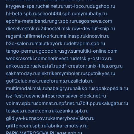
krygeva-spa.ru
chel.net.ru
rust-loco.ru
dugshop.ru
hl-beta.spb.ru
school494.spb.ru
mymubaby.ru
epoha-metalband.ru
ngr.spb.ru
rusgosnews.com
dieselvostok.ru
24hostel.msk.ru
w-dev.ru
f-ship.ru
regsmi.ru
filmnetwork.ru
malinasp.ru
kinosvin.ru
h2o-salon.ru
malutkayork.ru
deltaprim.spb.ru
tango-perm.ru
gooddir.ru
sgv.su
multiki-online.com
webkrasotki.com
cherinvest.ru
detskiy-ostrov.ru
ankou.spb.ru
alvesta1.ru
pdf-creator.ru
nix-files.org.ru
sakhatoday.ru
elektrikersymboler.ru
sputnikyes.ru
golf2club.msk.ru
aeforums.ru
zallclub.ru
multimodal.msk.ru
habaigry.ru
haikko.ru
sobakopedia.ru
isz-fest.ru
ewnc.info
screensaver-clock.net.ru
volnav.spb.ru
comnat.ru
npf.net.ru
7bit.pp.ru
kalugatur.ru
tesiaes.ru
card.com.ru
kazanka.spb.ru
gildiya-kuznecov.ru
kameryboavision.ru
griffoncom.spb.ru
fabrika-emotsiy.ru
PARK-MATROSOVA.RU
agat.spb.ru