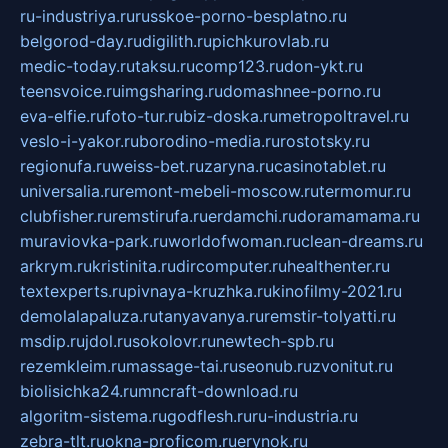
ru-industriya.ru
russkoe-porno-besplatno.ru
belgorod-day.ru
digilith.ru
pichkurovlab.ru
medic-today.ru
taksu.ru
comp123.ru
don-ykt.ru
teensvoice.ru
imgsharing.ru
domashnee-porno.ru
eva-elfie.ru
foto-tur.ru
biz-doska.ru
metropoltravel.ru
veslo-i-yakor.ru
borodino-media.ru
rostotsky.ru
regionufa.ru
weiss-bet.ru
zaryna.ru
casinotablet.ru
universalia.ru
remont-mebeli-moscow.ru
termomur.ru
clubfisher.ru
remstirufa.ru
erdamchi.ru
doramamama.ru
muraviovka-park.ru
worldofwoman.ru
clean-dreams.ru
arkrym.ru
kristinita.ru
dircomputer.ru
healthenter.ru
textexperts.ru
pivnaya-kruzhka.ru
kinofilmy-2021.ru
demolalapaluza.ru
tanyavanya.ru
remstir-tolyatti.ru
msdip.ru
jdol.ru
sokolovr.ru
newtech-spb.ru
rezemkleim.ru
massage-tai.ru
seonub.ru
zvonitut.ru
biolisichka24.ru
mncraft-download.ru
algoritm-sistema.ru
godflesh.ru
ru-industria.ru
zebra-tlt.ru
okna-proficom.ru
erynok.ru