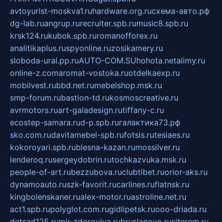
avtoyurist-moskva1.ru
hardware.org.ru
схема-авто.рф
dg-lab.ru
angrup.ru
recruiter.spb.ru
music8.spb.ru
krsk124.ru
kubok.spb.ru
romanofforex.ru
analitikaplus.ru
spyonline.ru
zosikamery.ru
sloboda-ural.pp.ru
AUTO-COM.SU
hohota.net
alimy.ru
online-z.com
aromat-vostoka.ru
otdelkaexp.ru
mobilvest.ru
bbd.net.ru
mebelshop.msk.ru
smp-forum.ru
bastion-td.ru
kosmoscreative.ru
avrmotors.ru
art-galadesign.ru
tiffany-c.ru
ecostep-samara.ru
d-p.spb.ru
галактика73.рф
sko.com.ru
davitamebel-spb.ru
fotsis.ru
tesiaes.ru
kokoroyari.spb.ru
blesna-kazan.ru
mossilver.ru
lenderoq.ru
sergeydobrin.ru
tochkazvuka.msk.ru
people-of-art.ru
bezzubova.ru
clubtibet.ru
orior-aks.ru
dynamoauto.ru
szk-favorit.ru
carlines.ru
flatnsk.ru
kingbolenskaner.ru
alex-motor.ru
astroline.net.ru
act1.spb.ru
polyglot.com.ru
gidlipetsk.ru
ooo-driada.ru
detsad125.ru
mir-zdoroviya.ru
bruslanovo.ru
siterem.ru