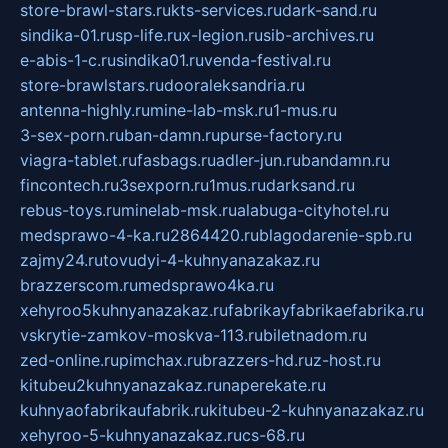
store-brawl-stars.ru
kts-services.ru
dark-sand.ru
sindika-01.ru
sp-life.ru
x-legion.ru
sib-archives.ru
e-abis-1-c.ru
sindika01.ru
venda-festival.ru
store-brawlstars.ru
dooraleksandria.ru
antenna-highly.ru
mine-lab-msk.ru
1-mus.ru
3-sex-porn.ru
ban-damn.ru
purse-factory.ru
viagra-tablet.ru
fasbags.ru
adler-jun.ru
bandamn.ru
fincontech.ru
3sexporn.ru
1mus.ru
darksand.ru
rebus-toys.ru
minelab-msk.ru
alabuga-cityhotel.ru
medsprawo-4-ka.ru
2864420.ru
blagodarenie-spb.ru
zajmy24.ru
tovudyi-4-kuhnyanazakaz.ru
brazzerscom.ru
medsprawo4ka.ru
xehyroo5kuhnyanazakaz.ru
fabrikayfabrikaefabrika.ru
vskrytie-zamkov-moskva-113.ru
biletnadom.ru
zed-online.ru
pimchax.ru
brazzers-hd.ru
z-host.ru
kitubeu2kuhnyanazakaz.ru
naperekate.ru
kuhnyaofabrikaufabrik.ru
kitubeu-2-kuhnyanazakaz.ru
xehyroo-5-kuhnyanazakaz.ru
cs-68.ru