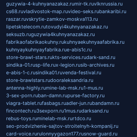
guzywia-4-kuhnyanazakaz.ru
mir-tk.ru
vlknrussia.ru
cs68.ru
vladivostok-map.ru
video-seks.ru
bankaribi.ru
raszar.ru
vskrytie-zamkov-moskva113.ru
lipetsktelecom.ru
tovudyi4kuhnyanazakaz.ru
seksuzb.ru
guzywia4kuhnyanazakaz.ru
fabrikaofabrikaokuhny.ru
kuhnyaekuhnyaafabrika.ru
kuhnyaykuhnyayfabrika.ru
e-abis1c.ru
store-brawl-stars.ru
kts-services.ru
dark-sand.ru
sindika-01.ru
sp-life.ru
x-legion.ru
sib-archives.ru
e-abis-1-c.ru
sindika01.ru
venda-festival.ru
store-brawlstars.ru
dooraleksandria.ru
antenna-highly.ru
mine-lab-msk.ru
1-mus.ru
3-sex-porn.ru
ban-damn.ru
purse-factory.ru
viagra-tablet.ru
fasbags.ru
adler-jun.ru
bandamn.ru
fincontech.ru
3sexporn.ru
1mus.ru
darksand.ru
rebus-toys.ru
minelab-msk.ru
rtdco.ru
seo-prodvizhenie-sajtov-stroitelnyh-kompanij.ru
card-voice.ru
rulonnyygazon177.ru
snow-guard.ru