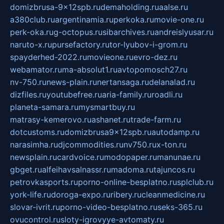
domizbrusa-9x12spb.ru
demaholding.ru
aalse.ru
a380club.ru
argentinamia.ru
perkoka.ru
movie-one.ru
perk-oka.ru
g-octopus.ru
sibarchives.ru
andreislyusar.ru
naruto-x.ru
pursefactory.ru
tor-lyubov-i-grom.ru
spayderhed-2022.ru
movieone.ru
evro-dez.ru
webamator.ru
ma-absolut1.ru
avtopomosch27.ru
nv-750.ru
news-plain.ru
nertansaga.ru
delanalad.ru
dizfiles.ru
youtubefree.ru
aria-family.ru
roadli.ru
planeta-samara.ru
mysmartbuy.ru
matrasy-kemerovo.ru
ashanet.ru
trade-farm.ru
dotcustoms.ru
domizbrusa9x12spb.ru
autodamp.ru
narasimha.ru
djcommodities.ru
nv750.ru
x-ton.ru
newsplain.ru
cardvoice.ru
modopaper.ru
manunae.ru
gbget.ru
alfeihavsalnassr.ru
madoma.ru
tajuncos.ru
petrovkasports.ru
porno-online-besplatno.ru
splclub.ru
york-life.ru
doroga-expo.ru
ribery.ru
cleanmedicine.ru
slovar-ivrit.ru
porno-video-besplatno.ru
seks-365.ru
ovucontrol.ru
sloty-igrovyye-avtomaty.ru