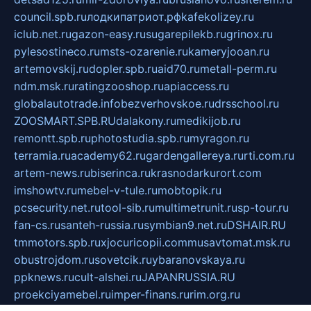
council.spb.ru
лодкипатриот.рф
kafekolizey.ru
iclub.net.ru
gazon-easy.ru
sugarepilekb.ru
grinox.ru
pylesostineco.ru
msts-ozarenie.ru
kameryjooan.ru
artemovskij.ru
dopler.spb.ru
aid70.ru
metall-perm.ru
ndm.msk.ru
ratingzooshop.ru
apiaccess.ru
globalautotrade.info
bezverhovskoe.ru
drsschool.ru
ZOOSMART.SPB.RU
dalakony.ru
medikijob.ru
remontt.spb.ru
photostudia.spb.ru
myragon.ru
terramia.ru
academy62.ru
gardengallereya.ru
rti.com.ru
artem-news.ru
biserinca.ru
krasnodarkurort.com
imshowtv.ru
mebel-v-tule.ru
mobtopik.ru
pcsecurity.net.ru
tool-sib.ru
multimetrunit.ru
sp-tour.ru
fan-cs.ru
santeh-russia.ru
symbian9.net.ru
DSHAIR.RU
tmmotors.spb.ru
xjocuricopii.com
musavtomat.msk.ru
obustrojdom.ru
sovetcik.ru
ybaranovskaya.ru
ppknews.ru
cult-alshei.ru
JAPANRUSSIA.RU
proekciyamebel.ru
imper-finans.ru
rim.org.ru