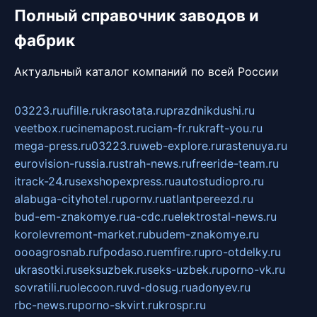
Полный справочник заводов и
фабрик
Актуальный каталог компаний по всей России
03223.ru
ufille.ru
krasotata.ru
prazdnikdushi.ru
veetbox.ru
cinemapost.ru
ciam-fr.ru
kraft-you.ru
mega-press.ru
03223.ru
web-explore.ru
rastenuya.ru
eurovision-russia.ru
strah-news.ru
freeride-team.ru
itrack-24.ru
sexshopexpress.ru
autostudiopro.ru
alabuga-cityhotel.ru
pornv.ru
atlantpereezd.ru
bud-em-znakomye.ru
a-cdc.ru
elektrostal-news.ru
korolevremont-market.ru
budem-znakomye.ru
oooagrosnab.ru
fpodaso.ru
emfire.ru
pro-otdelky.ru
ukrasotki.ru
seksuzbek.ru
seks-uzbek.ru
porno-vk.ru
sovratili.ru
olecoon.ru
vd-dosug.ru
adonyev.ru
rbc-news.ru
porno-skvirt.ru
krospr.ru