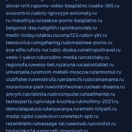
slovar-ivrit.ru
porno-video-besplatno.ru
seks-365.ru
ovucontrol.ru
sloty-igrovyye-avtomaty.ru
ru-industriya.ru
russkoe-porno-besplatno.ru
belgorod-day.ru
digilith.ru
pichkurovlab.ru
medic-today.ru
taksu.ru
comp123.ru
don-ykt.ru
teensvoice.ru
imgsharing.ru
domashnee-porno.ru
eva-elfie.ru
foto-tur.ru
biz-doska.ru
metropoltravel.ru
veslo-i-yakor.ru
borodino-media.ru
rostotsky.ru
regionufa.ru
weiss-bet.ru
zaryna.ru
casinotablet.ru
universalia.ru
remont-mebeli-moscow.ru
termomur.ru
clubfisher.ru
remstirufa.ru
erdamchi.ru
doramamama.ru
muraviovka-park.ru
worldofwoman.ru
clean-dreams.ru
arkrym.ru
kristinita.ru
dircomputer.ru
healthenter.ru
textexperts.ru
pivnaya-kruzhka.ru
kinofilmy-2021.ru
demolalapaluza.ru
tanyavanya.ru
remstir-tolyatti.ru
msdip.ru
jdol.ru
sokolovr.ru
newtech-spb.ru
rezemkleim.ru
massage-tai.ru
seonub.ru
zvonitut.ru
biolisichka24.ru
mncraft-download.ru