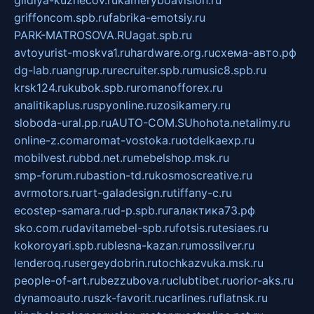
gildiya-kuznecov.ru
kameryboavision.ru
griffoncom.spb.ru
fabrika-emotsiy.ru
PARK-MATROSOVA.RU
agat.spb.ru
avtoyurist-moskva1.ru
hardware.org.ru
схема-авто.рф
dg-lab.ru
angrup.ru
recruiter.spb.ru
music8.spb.ru
krsk124.ru
kubok.spb.ru
romanofforex.ru
analitikaplus.ru
spyonline.ru
zosikamery.ru
sloboda-ural.pp.ru
AUTO-COM.SU
hohota.net
alimy.ru
online-z.com
aromat-vostoka.ru
otdelkaexp.ru
mobilvest.ru
bbd.net.ru
mebelshop.msk.ru
smp-forum.ru
bastion-td.ru
kosmoscreative.ru
avrmotors.ru
art-galadesign.ru
tiffany-c.ru
ecostep-samara.ru
d-p.spb.ru
галактика73.рф
sko.com.ru
davitamebel-spb.ru
fotsis.ru
tesiaes.ru
kokoroyari.spb.ru
blesna-kazan.ru
mossilver.ru
lenderoq.ru
sergeydobrin.ru
tochkazvuka.msk.ru
people-of-art.ru
bezzubova.ru
clubtibet.ru
orior-aks.ru
dynamoauto.ru
szk-favorit.ru
carlines.ru
flatnsk.ru