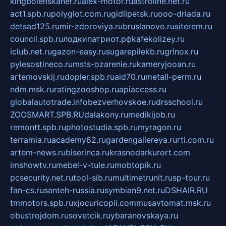
kingbolenskaner.ru
alex-motor.ru
astroline.net.ru
act1.spb.ru
polyglot.com.ru
gidlipetsk.ru
ooo-driada.ru
detsad125.ru
mir-zdoroviya.ru
bruslanovo.ru
siterem.ru
council.spb.ru
лодкипатриот.рф
kafekolizey.ru
iclub.net.ru
gazon-easy.ru
sugarepilekb.ru
grinox.ru
pylesostineco.ru
msts-ozarenie.ru
kameryjooan.ru
artemovskij.ru
dopler.spb.ru
aid70.ru
metall-perm.ru
ndm.msk.ru
ratingzooshop.ru
apiaccess.ru
globalautotrade.info
bezverhovskoe.ru
drsschool.ru
ZOOSMART.SPB.RU
dalakony.ru
medikijob.ru
remontt.spb.ru
photostudia.spb.ru
myragon.ru
terramia.ru
academy62.ru
gardengallereya.ru
rti.com.ru
artem-news.ru
biserinca.ru
krasnodarkurort.com
imshowtv.ru
mebel-v-tule.ru
mobtopik.ru
pcsecurity.net.ru
tool-sib.ru
multimetrunit.ru
sp-tour.ru
fan-cs.ru
santeh-russia.ru
symbian9.net.ru
DSHAIR.RU
tmmotors.spb.ru
xjocuricopii.com
musavtomat.msk.ru
obustrojdom.ru
sovetcik.ru
ybaranovskaya.ru