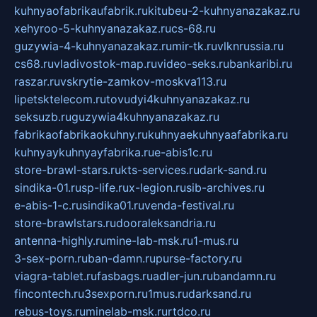
kuhnyaofabrikaufabrik.ru
kitubeu-2-kuhnyanazakaz.ru
xehyroo-5-kuhnyanazakaz.ru
cs-68.ru
guzywia-4-kuhnyanazakaz.ru
mir-tk.ru
vlknrussia.ru
cs68.ru
vladivostok-map.ru
video-seks.ru
bankaribi.ru
raszar.ru
vskrytie-zamkov-moskva113.ru
lipetsktelecom.ru
tovudyi4kuhnyanazakaz.ru
seksuzb.ru
guzywia4kuhnyanazakaz.ru
fabrikaofabrikaokuhny.ru
kuhnyaekuhnyaafabrika.ru
kuhnyaykuhnyayfabrika.ru
e-abis1c.ru
store-brawl-stars.ru
kts-services.ru
dark-sand.ru
sindika-01.ru
sp-life.ru
x-legion.ru
sib-archives.ru
e-abis-1-c.ru
sindika01.ru
venda-festival.ru
store-brawlstars.ru
dooraleksandria.ru
antenna-highly.ru
mine-lab-msk.ru
1-mus.ru
3-sex-porn.ru
ban-damn.ru
purse-factory.ru
viagra-tablet.ru
fasbags.ru
adler-jun.ru
bandamn.ru
fincontech.ru
3sexporn.ru
1mus.ru
darksand.ru
rebus-toys.ru
minelab-msk.ru
rtdco.ru