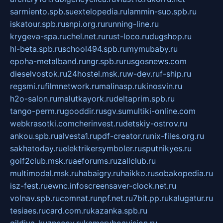
sarmiento.spb.su
extelopedia.ru
lammin-suo.spb.ru
iskatour.spb.ru
snpi.org.ru
running-line.ru
krygeva-spa.ru
chel.net.ru
rust-loco.ru
dugshop.ru
hl-beta.spb.ru
school494.spb.ru
mymubaby.ru
epoha-metalband.ru
ngr.spb.ru
rusgosnews.com
dieselvostok.ru
24hostel.msk.ru
w-dev.ru
f-ship.ru
regsmi.ru
filmnetwork.ru
malinasp.ru
kinosvin.ru
h2o-salon.ru
malutkayork.ru
deltaprim.spb.ru
tango-perm.ru
gooddir.ru
sgv.su
multiki-online.com
webkrasotki.com
cherinvest.ru
detskiy-ostrov.ru
ankou.spb.ru
alvesta1.ru
pdf-creator.ru
nix-files.org.ru
sakhatoday.ru
elektrikersymboler.ru
sputnikyes.ru
golf2club.msk.ru
aeforums.ru
zallclub.ru
multimodal.msk.ru
habaigry.ru
haikko.ru
sobakopedia.ru
isz-fest.ru
ewnc.info
screensaver-clock.net.ru
volnav.spb.ru
comnat.ru
npf.net.ru
7bit.pp.ru
kalugatur.ru
tesiaes.ru
card.com.ru
kazanka.spb.ru