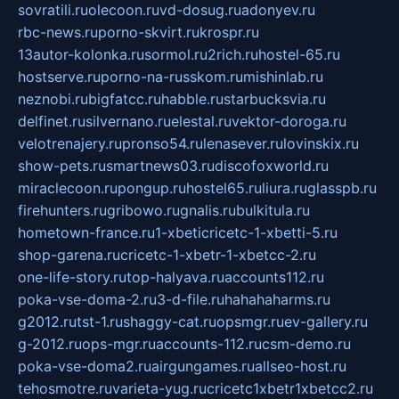
sovratili.ru
olecoon.ru
vd-dosug.ru
adonyev.ru
rbc-news.ru
porno-skvirt.ru
krospr.ru
13autor-kolonka.ru
sormol.ru
2rich.ru
hostel-65.ru
hostserve.ru
porno-na-russkom.ru
mishinlab.ru
neznobi.ru
bigfatcc.ru
habble.ru
starbucksvia.ru
delfinet.ru
silvernano.ru
elestal.ru
vektor-doroga.ru
velotrenajery.ru
pronso54.ru
lenasever.ru
lovinskix.ru
show-pets.ru
smartnews03.ru
discofoxworld.ru
miraclecoon.ru
pongup.ru
hostel65.ru
liura.ru
glasspb.ru
firehunters.ru
gribowo.ru
gnalis.ru
bulkitula.ru
hometown-france.ru
1-xbeticricetc-1-xbetti-5.ru
shop-garena.ru
cricetc-1-xbetr-1-xbetcc-2.ru
one-life-story.ru
top-halyava.ru
accounts112.ru
poka-vse-doma-2.ru
3-d-file.ru
hahahaharms.ru
g2012.ru
tst-1.ru
shaggy-cat.ru
opsmgr.ru
ev-gallery.ru
g-2012.ru
ops-mgr.ru
accounts-112.ru
csm-demo.ru
poka-vse-doma2.ru
airgungames.ru
allseo-host.ru
tehosmotre.ru
varieta-yug.ru
cricetc1xbetr1xbetcc2.ru