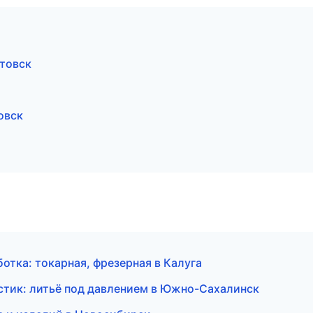
товск
овск
тка: токарная, фрезерная в Калуга
тик: литьё под давлением в Южно-Сахалинск