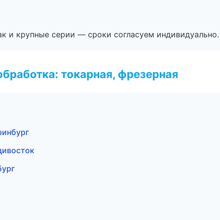
ак и крупные серии — сроки согласуем индивидуально.
бработка: токарная, фрезерная
ринбург
дивосток
бург