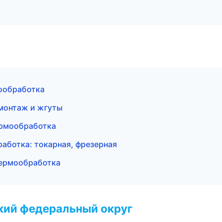
ообработка
монтаж и жгуты
ермообработка
ботка: токарная, фрезерная
термообработка
ский федеральный округ