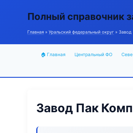
Полный справочник з
Главная
»
Уральский федеральный округ
» Завод
🏠 Главная
Центральный ФО
Севе
Завод Пак Комп