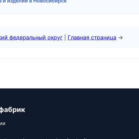
в и изделий в Новосибирск
кий федеральный округ
|
Главная страница
→
 фабрик
сии