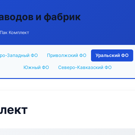
аводов и фабрик
 Пак Комплект
ро-Западный ФО
Приволжский ФО
Уральский ФО
Южный ФО
Северо-Кавказский ФО
лект