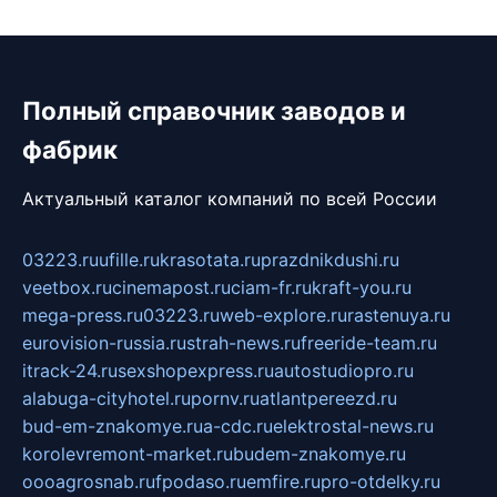
Полный справочник заводов и
фабрик
Актуальный каталог компаний по всей России
03223.ru
ufille.ru
krasotata.ru
prazdnikdushi.ru
veetbox.ru
cinemapost.ru
ciam-fr.ru
kraft-you.ru
mega-press.ru
03223.ru
web-explore.ru
rastenuya.ru
eurovision-russia.ru
strah-news.ru
freeride-team.ru
itrack-24.ru
sexshopexpress.ru
autostudiopro.ru
alabuga-cityhotel.ru
pornv.ru
atlantpereezd.ru
bud-em-znakomye.ru
a-cdc.ru
elektrostal-news.ru
korolevremont-market.ru
budem-znakomye.ru
oooagrosnab.ru
fpodaso.ru
emfire.ru
pro-otdelky.ru