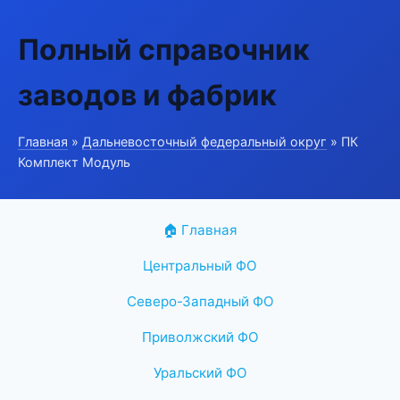
Полный справочник
заводов и фабрик
Главная
»
Дальневосточный федеральный округ
» ПК
Комплект Модуль
🏠 Главная
Центральный ФО
Северо-Западный ФО
Приволжский ФО
Уральский ФО