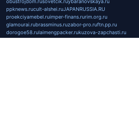
obustrojdom.ru
sovetcik.ru
ybaranovskaya.ru
ppknews.ru
cult-alshei.ru
JAPANRUSSIA.RU
proekciyamebel.ru
imper-finans.ru
rim.org.ru
glamourai.ru
brassminus.ru
zabor-pro.ru
ftn.pp.ru
dorogoe58.ru
laimengpacker.ru
kuzova-zapchasti.ru
sageerp.ru
taxodrom.ru
dsrazvitie.ru
hardcity.net.ru
ratinghomegames.ru
topservice25.ru
gubernyan.ru
gtglasslined.ru
ii4.ru
tssport.spb.ru
andorra24.com
blackwallstreet.ru
oboimos.ru
optim-doors.com.ru
ikuch.ru
nycr.org.ru
npa21.ru
vremya-ch.spb.ru
desert000.ru
ivtorgi.ru
ifiori.ru
catalog-statei.ru
dcv.org.ru
spetsmaster174.ru
ipkameryhiseeu.ru
dum26.ru
ruspol.spb.ru
fr-opendp.ru
kam-solnyshko.ru
cheyenne-arapaho.ru
sevzapmetal.spb.ru
ted-lapidus.spb.ru
parasite-eliminator.ru
sigma-complete.ru
modernworld.ru
dama-moda.ru
eholot-group.ru
sk-nvkz.ru
DRONGOLD.RU
democratia2.ru
i-farmer.ru
mass-sport.org