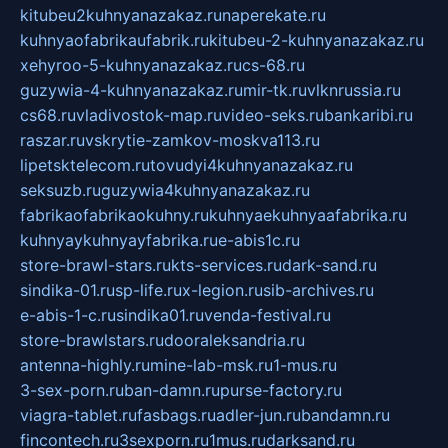
kitubeu2kuhnyanazakaz.ru
naperekate.ru
kuhnyaofabrikaufabrik.ru
kitubeu-2-kuhnyanazakaz.ru
xehyroo-5-kuhnyanazakaz.ru
cs-68.ru
guzywia-4-kuhnyanazakaz.ru
mir-tk.ru
vlknrussia.ru
cs68.ru
vladivostok-map.ru
video-seks.ru
bankaribi.ru
raszar.ru
vskrytie-zamkov-moskva113.ru
lipetsktelecom.ru
tovudyi4kuhnyanazakaz.ru
seksuzb.ru
guzywia4kuhnyanazakaz.ru
fabrikaofabrikaokuhny.ru
kuhnyaekuhnyaafabrika.ru
kuhnyaykuhnyayfabrika.ru
e-abis1c.ru
store-brawl-stars.ru
kts-services.ru
dark-sand.ru
sindika-01.ru
sp-life.ru
x-legion.ru
sib-archives.ru
e-abis-1-c.ru
sindika01.ru
venda-festival.ru
store-brawlstars.ru
dooraleksandria.ru
antenna-highly.ru
mine-lab-msk.ru
1-mus.ru
3-sex-porn.ru
ban-damn.ru
purse-factory.ru
viagra-tablet.ru
fasbags.ru
adler-jun.ru
bandamn.ru
fincontech.ru
3sexporn.ru
1mus.ru
darksand.ru