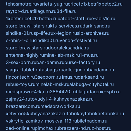
tehosmotre.ru
varieta-yug.ru
cricetc1xbetr1xbetcc2.ru
raytor-d.ru
atillagunn.ru
3d-file.ru
1xbeticricetc1xbetti5.ru
uafoot-statti.ru
e-abis1c.ru
store-brawl-stars.ru
kts-services.ru
dark-sand.ru
sindika-01.ru
sp-life.ru
x-legion.ru
sib-archives.ru
e-abis-1-c.ru
sindika01.ru
venda-festival.ru
store-brawlstars.ru
dooraleksandria.ru
antenna-highly.ru
mine-lab-msk.ru
1-mus.ru
3-sex-porn.ru
ban-damn.ru
purse-factory.ru
viagra-tablet.ru
fasbags.ru
adler-jun.ru
bandamn.ru
fincontech.ru
3sexporn.ru
1mus.ru
darksand.ru
rebus-toys.ru
minelab-msk.ru
alabuga-cityhotel.ru
medsprawo-4-ka.ru
2864420.ru
blagodarenie-spb.ru
zajmy24.ru
tovudyi-4-kuhnyanazakaz.ru
brazzerscom.ru
medsprawo4ka.ru
xehyroo5kuhnyanazakaz.ru
fabrikayfabrikaefabrika.ru
vskrytie-zamkov-moskva-113.ru
biletnadom.ru
zed-online.ru
pimchax.ru
brazzers-hd.ru
z-host.ru