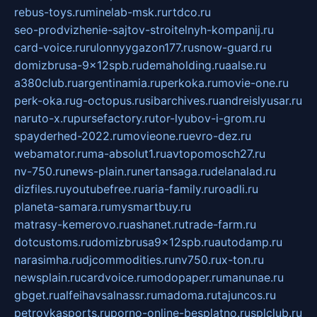
rebus-toys.ru
minelab-msk.ru
rtdco.ru
seo-prodvizhenie-sajtov-stroitelnyh-kompanij.ru
card-voice.ru
rulonnyygazon177.ru
snow-guard.ru
domizbrusa-9x12spb.ru
demaholding.ru
aalse.ru
a380club.ru
argentinamia.ru
perkoka.ru
movie-one.ru
perk-oka.ru
g-octopus.ru
sibarchives.ru
andreislyusar.ru
naruto-x.ru
pursefactory.ru
tor-lyubov-i-grom.ru
spayderhed-2022.ru
movieone.ru
evro-dez.ru
webamator.ru
ma-absolut1.ru
avtopomosch27.ru
nv-750.ru
news-plain.ru
nertansaga.ru
delanalad.ru
dizfiles.ru
youtubefree.ru
aria-family.ru
roadli.ru
planeta-samara.ru
mysmartbuy.ru
matrasy-kemerovo.ru
ashanet.ru
trade-farm.ru
dotcustoms.ru
domizbrusa9x12spb.ru
autodamp.ru
narasimha.ru
djcommodities.ru
nv750.ru
x-ton.ru
newsplain.ru
cardvoice.ru
modopaper.ru
manunae.ru
gbget.ru
alfeihavsalnassr.ru
madoma.ru
tajuncos.ru
petrovkasports.ru
porno-online-besplatno.ru
splclub.ru