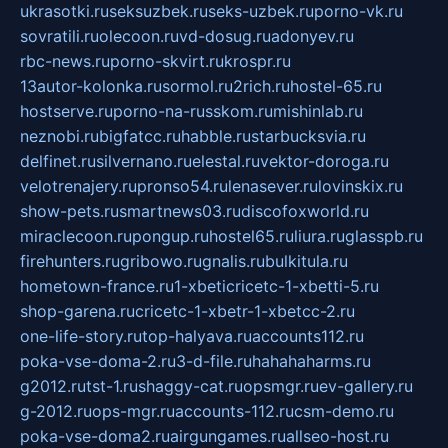
ukrasotki.ru
seksuzbek.ru
seks-uzbek.ru
porno-vk.ru
sovratili.ru
olecoon.ru
vd-dosug.ru
adonyev.ru
rbc-news.ru
porno-skvirt.ru
krospr.ru
13autor-kolonka.ru
sormol.ru
2rich.ru
hostel-65.ru
hostserve.ru
porno-na-russkom.ru
mishinlab.ru
neznobi.ru
bigfatcc.ru
habble.ru
starbucksvia.ru
delfinet.ru
silvernano.ru
elestal.ru
vektor-doroga.ru
velotrenajery.ru
pronso54.ru
lenasever.ru
lovinskix.ru
show-pets.ru
smartnews03.ru
discofoxworld.ru
miraclecoon.ru
pongup.ru
hostel65.ru
liura.ru
glasspb.ru
firehunters.ru
gribowo.ru
gnalis.ru
bulkitula.ru
hometown-france.ru
1-xbeticricetc-1-xbetti-5.ru
shop-garena.ru
cricetc-1-xbetr-1-xbetcc-2.ru
one-life-story.ru
top-halyava.ru
accounts112.ru
poka-vse-doma-2.ru
3-d-file.ru
hahahaharms.ru
g2012.ru
tst-1.ru
shaggy-cat.ru
opsmgr.ru
ev-gallery.ru
g-2012.ru
ops-mgr.ru
accounts-112.ru
csm-demo.ru
poka-vse-doma2.ru
airgungames.ru
allseo-host.ru