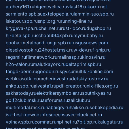
archery161.ru
bigencyclica.ru
vlast16.ru
korru.net
sarmiento.spb.su
extelopedia.ru
lammin-suo.spb.ru
iskatour.spb.ru
snpi.org.ru
running-line.ru
krygeva-spa.ru
chel.net.ru
rust-loco.ru
dugshop.ru
hl-beta.spb.ru
school494.spb.ru
mymubaby.ru
epoha-metalband.ru
ngr.spb.ru
rusgosnews.com
dieselvostok.ru
24hostel.msk.ru
w-dev.ru
f-ship.ru
regsmi.ru
filmnetwork.ru
malinasp.ru
kinosvin.ru
h2o-salon.ru
malutkayork.ru
deltaprim.spb.ru
tango-perm.ru
gooddir.ru
sgv.su
multiki-online.com
webkrasotki.com
cherinvest.ru
detskiy-ostrov.ru
ankou.spb.ru
alvesta1.ru
pdf-creator.ru
nix-files.org.ru
sakhatoday.ru
elektrikersymboler.ru
sputnikyes.ru
golf2club.msk.ru
aeforums.ru
zallclub.ru
multimodal.msk.ru
habaigry.ru
haikko.ru
sobakopedia.ru
isz-fest.ru
ewnc.info
screensaver-clock.net.ru
volnav.spb.ru
comnat.ru
npf.net.ru
7bit.pp.ru
kalugatur.ru