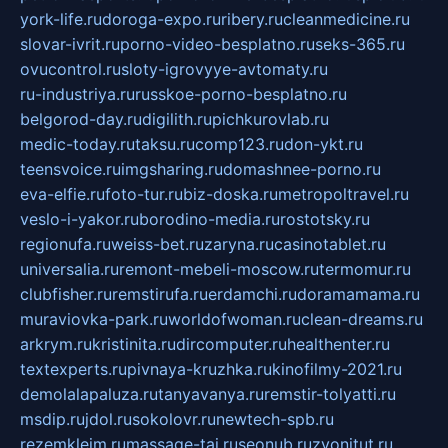
york-life.ru
doroga-expo.ru
ribery.ru
cleanmedicine.ru
slovar-ivrit.ru
porno-video-besplatno.ru
seks-365.ru
ovucontrol.ru
sloty-igrovyye-avtomaty.ru
ru-industriya.ru
russkoe-porno-besplatno.ru
belgorod-day.ru
digilith.ru
pichkurovlab.ru
medic-today.ru
taksu.ru
comp123.ru
don-ykt.ru
teensvoice.ru
imgsharing.ru
domashnee-porno.ru
eva-elfie.ru
foto-tur.ru
biz-doska.ru
metropoltravel.ru
veslo-i-yakor.ru
borodino-media.ru
rostotsky.ru
regionufa.ru
weiss-bet.ru
zaryna.ru
casinotablet.ru
universalia.ru
remont-mebeli-moscow.ru
termomur.ru
clubfisher.ru
remstirufa.ru
erdamchi.ru
doramamama.ru
muraviovka-park.ru
worldofwoman.ru
clean-dreams.ru
arkrym.ru
kristinita.ru
dircomputer.ru
healthenter.ru
textexperts.ru
pivnaya-kruzhka.ru
kinofilmy-2021.ru
demolalapaluza.ru
tanyavanya.ru
remstir-tolyatti.ru
msdip.ru
jdol.ru
sokolovr.ru
newtech-spb.ru
rezemkleim.ru
massage-tai.ru
seonub.ru
zvonitut.ru