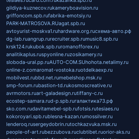
tesiaes.ru
card.com.ru
kazanka.spb.ru
gildiya-kuznecov.ru
kameryboavision.ru
griffoncom.spb.ru
fabrika-emotsiy.ru
PARK-MATROSOVA.RU
agat.spb.ru
avtoyurist-moskva1.ru
hardware.org.ru
схема-авто.рф
dg-lab.ru
angrup.ru
recruiter.spb.ru
music8.spb.ru
krsk124.ru
kubok.spb.ru
romanofforex.ru
analitikaplus.ru
spyonline.ru
zosikamery.ru
sloboda-ural.pp.ru
AUTO-COM.SU
hohota.net
alimy.ru
online-z.com
aromat-vostoka.ru
otdelkaexp.ru
mobilvest.ru
bbd.net.ru
mebelshop.msk.ru
smp-forum.ru
bastion-td.ru
kosmoscreative.ru
avrmotors.ru
art-galadesign.ru
tiffany-c.ru
ecostep-samara.ru
d-p.spb.ru
галактика73.рф
sko.com.ru
davitamebel-spb.ru
fotsis.ru
tesiaes.ru
kokoroyari.spb.ru
blesna-kazan.ru
mossilver.ru
lenderoq.ru
sergeydobrin.ru
tochkazvuka.msk.ru
people-of-art.ru
bezzubova.ru
clubtibet.ru
orior-aks.ru