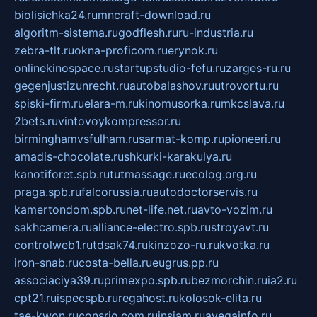
biolisichka24.ru
mncraft-download.ru
algoritm-sistema.ru
godflesh.ru
ru-industria.ru
zebra-tlt.ru
okna-proficom.ru
erynok.ru
onlinekinospace.ru
startupstudio-fefu.ru
zarges-ru.ru
gegenjustizunrecht.ru
autobalashov.ru
utrovortu.ru
spiski-firm.ru
elara-m.ru
kinomusorka.ru
mkcslava.ru
2bets.ru
vintovoykompressor.ru
birminghamvsfulham.ru
sarmat-komp.ru
pioneeri.ru
amadis-chocolate.ru
shkurki-karakulya.ru
kanotiforet.spb.ru
tutmassage.ru
ecolog.org.ru
praga.spb.ru
falcorussia.ru
autodoctorservis.ru
kamertondom.spb.ru
net-life.net.ru
avto-vozim.ru
sakhcamera.ru
alliance-electro.spb.ru
stroyavt.ru
controlweb1.ru
tdsak74.ru
kinzozo-ru.ru
kvotka.ru
iron-snab.ru
costa-bella.ru
eugrus.pp.ru
associaciya39.ru
primexpo.spb.ru
bezmorchin.ru
ia2.ru
cpt21.ru
ispecspb.ru
regahost.ru
kolosok-elita.ru
tae-kwon.ru
consrio.com.ru
insiam.ru
avegainfo.ru