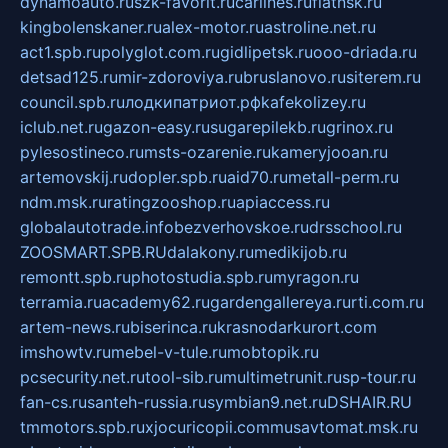
dynamoauto.ru
szk-favorit.ru
carlines.ru
flatnsk.ru
kingbolenskaner.ru
alex-motor.ru
astroline.net.ru
act1.spb.ru
polyglot.com.ru
gidlipetsk.ru
ooo-driada.ru
detsad125.ru
mir-zdoroviya.ru
bruslanovo.ru
siterem.ru
council.spb.ru
лодкипатриот.рф
kafekolizey.ru
iclub.net.ru
gazon-easy.ru
sugarepilekb.ru
grinox.ru
pylesostineco.ru
msts-ozarenie.ru
kameryjooan.ru
artemovskij.ru
dopler.spb.ru
aid70.ru
metall-perm.ru
ndm.msk.ru
ratingzooshop.ru
apiaccess.ru
globalautotrade.info
bezverhovskoe.ru
drsschool.ru
ZOOSMART.SPB.RU
dalakony.ru
medikijob.ru
remontt.spb.ru
photostudia.spb.ru
myragon.ru
terramia.ru
academy62.ru
gardengallereya.ru
rti.com.ru
artem-news.ru
biserinca.ru
krasnodarkurort.com
imshowtv.ru
mebel-v-tule.ru
mobtopik.ru
pcsecurity.net.ru
tool-sib.ru
multimetrunit.ru
sp-tour.ru
fan-cs.ru
santeh-russia.ru
symbian9.net.ru
DSHAIR.RU
tmmotors.spb.ru
xjocuricopii.com
musavtomat.msk.ru